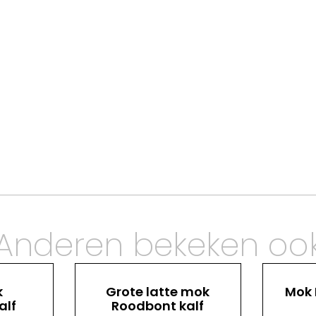
Anderen bekeken oo
k
Grote latte mok
Mok 
alf
Roodbont kalf