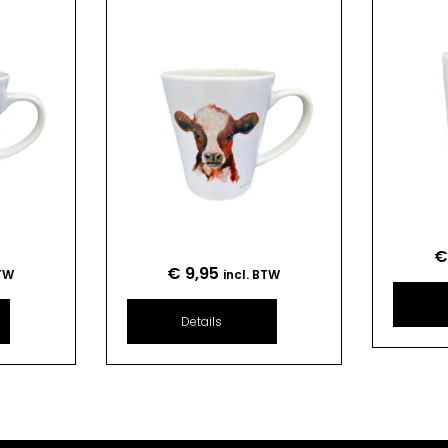
€
9,95
BTW
incl. BTW
Details