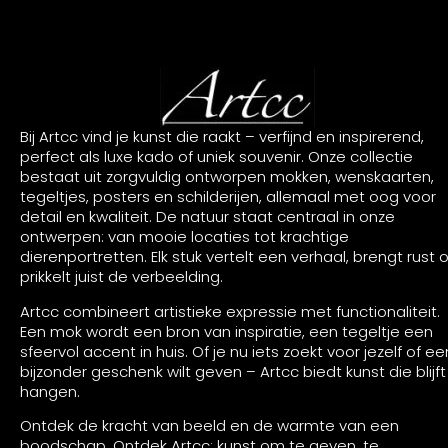
Bij Artcc vind je kunst die raakt – verfijnd en inspirerend,
perfect als luxe kado of uniek souvenir. Onze collectie
bestaat uit zorgvuldig ontworpen mokken, wenskaarten,
tegeltjes, posters en schilderijen, allemaal met oog voor
detail en kwaliteit. De natuur staat centraal in onze
ontwerpen: van mooie locaties tot krachtige
dierenportretten. Elk stuk vertelt een verhaal, brengt rust o
prikkelt juist de verbeelding.
Artcc combineert artistieke expressie met functionaliteit.
Een mok wordt een bron van inspiratie, een tegeltje een
sfeervol accent in huis. Of je nu iets zoekt voor jezelf of ee
bijzonder geschenk wilt geven – Artcc biedt kunst die blijft
hangen.
Ontdek de kracht van beeld en de warmte van een
boodschap. Ontdek Artcc: kunst om te geven, te