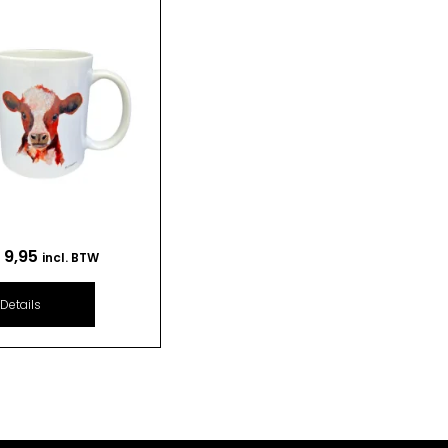
€
9,95
incl. BTW
Details