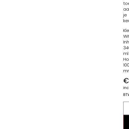
to
aa
je
ke
Kle
Wi
In
34
ml
Ho
10
m
€
incl
BT