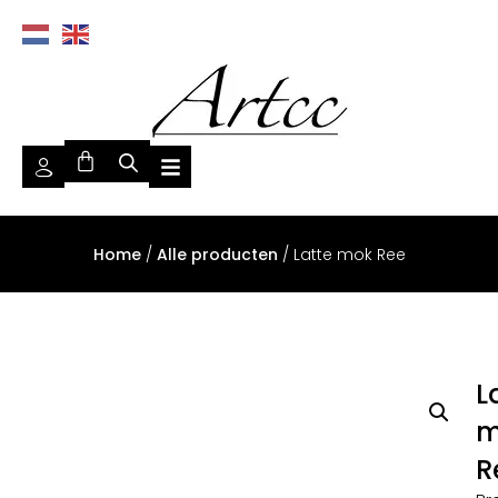
Home
/
Alle producten
/ Latte mok Ree
L
m
R