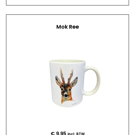
Mok Ree
€
9,95
incl. BTW