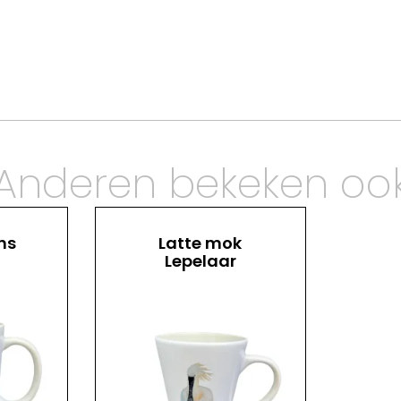
Anderen bekeken oo
ns
Latte mok
Lepelaar