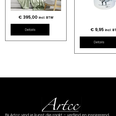
€
395,00
incl. BTW
€
9,95
Details
incl. 
Details
Bij Artcc vind je kunst die raakt – verfijnd en inspirerend,