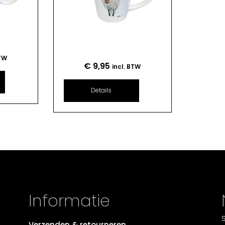
BTW
€
9,95
incl. BTW
Details
Informatie
Verzenden & retourneren