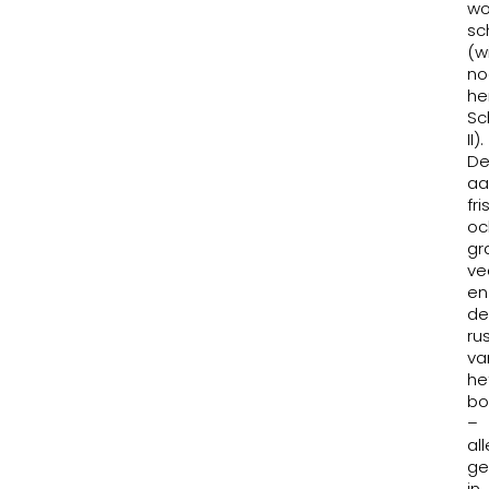
wo
sc
(wi
n
h
Sc
II).
De
aa
fri
oc
gr
ve
en
de
ru
va
he
bo
–
al
ge
in