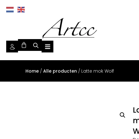
Home
/
Alle producten
/ Latte mok Wolf
L
m
W