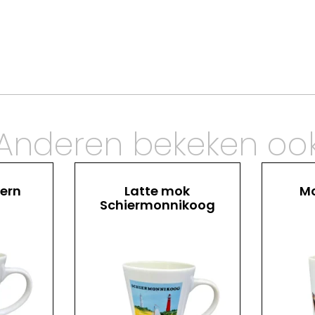
Anderen bekeken oo
tern
Latte mok
Mo
Schiermonnikoog