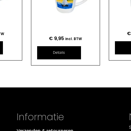
BTW
€
9,95
incl. BTW
Details
Informatie
Verzenden & retourneren