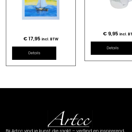
€
9,95
incl. 
€
17,95
incl. BTW
Details
Details
Bij Artcc vind je kunst die raakt – verfijnd en inspirerend,