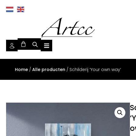
Home
/
Alle producten
/ Schilderij ‘Your own way’
S
‘
o