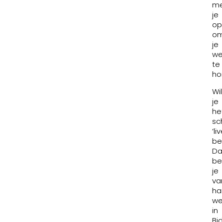
m
je
op
o
je
we
te
ho
Wil
je
he
sch
‘liv
be
Da
be
je
va
ha
we
in
Bi