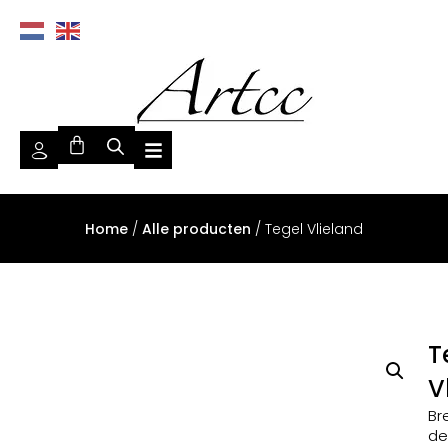
Home
/
Alle producten
/ Tegel Vlieland
T
V
Br
de