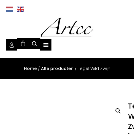
Home
/
Alle producten
/ Tegel Wild Zwijn
T
W
Z