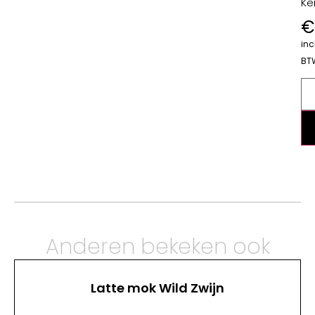
Ke
€
incl
BT
Anderen bekeken ook
Latte mok Wild Zwijn