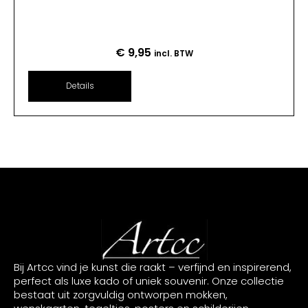
€
9,95
incl. BTW
Details
Bij Artcc vind je kunst die raakt – verfijnd en inspirerend,
perfect als luxe kado of uniek souvenir. Onze collectie
bestaat uit zorgvuldig ontworpen mokken,