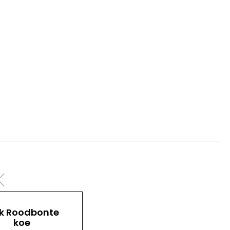
k
k Roodbonte
koe