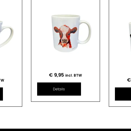
€
9,95
incl. BTW
BTW
Details