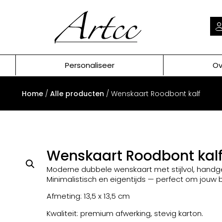
Personaliseer
Ov
Home
/
Alle producten
/ Wenskaart Roodbont kalf
Wenskaart Roodbont kal
Moderne dubbele wenskaart met stijlvol, handg
Minimalistisch en eigentijds — perfect om jouw
Afmeting: 13,5 x 13,5 cm
Kwaliteit: premium afwerking, stevig karton.