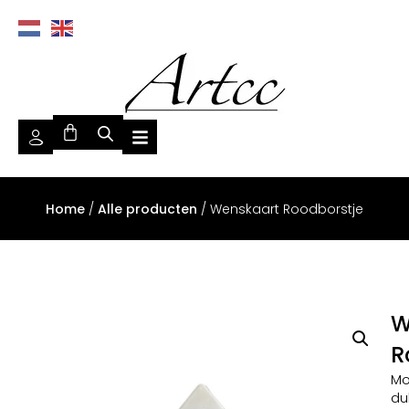
Home
/
Alle producten
/ Wenskaart Roodborstje
W
R
Mo
du