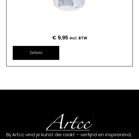
€
9,95
incl. BTW
Details
Bij Artcc vind je kunst die raakt – verfijnd en inspirerend,