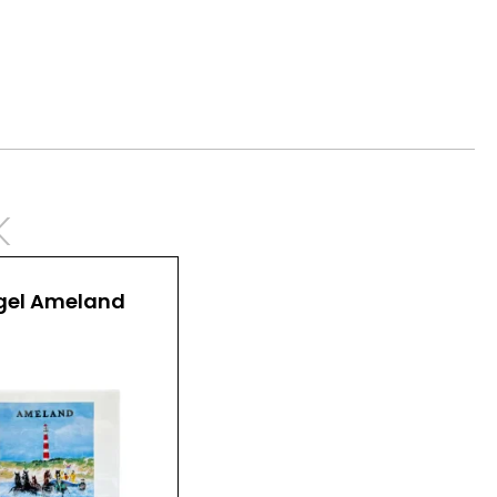
k
gel Ameland