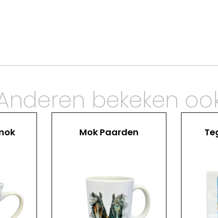
Anderen bekeken oo
 mok
Mok Paarden
Te