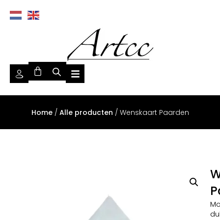
Home
/
Alle producten
/ Wenskaart Paarden
W
P
Mo
du