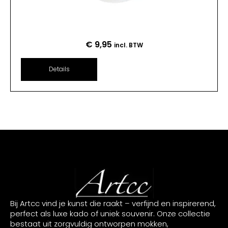
€
9,95
incl. BTW
Details
Bij Artcc vind je kunst die raakt – verfijnd en inspirerend,
perfect als luxe kado of uniek souvenir. Onze collectie
bestaat uit zorgvuldig ontworpen mokken,