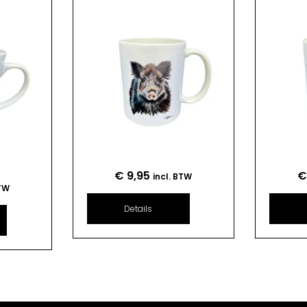
€
9,95
incl. BTW
BTW
Details