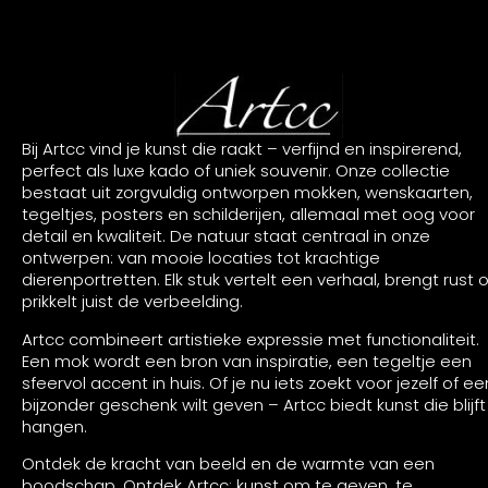
Bij Artcc vind je kunst die raakt – verfijnd en inspirerend,
perfect als luxe kado of uniek souvenir. Onze collectie
bestaat uit zorgvuldig ontworpen mokken, wenskaarten,
tegeltjes, posters en schilderijen, allemaal met oog voor
detail en kwaliteit. De natuur staat centraal in onze
ontwerpen: van mooie locaties tot krachtige
dierenportretten. Elk stuk vertelt een verhaal, brengt rust o
prikkelt juist de verbeelding.
Artcc combineert artistieke expressie met functionaliteit.
Een mok wordt een bron van inspiratie, een tegeltje een
sfeervol accent in huis. Of je nu iets zoekt voor jezelf of ee
bijzonder geschenk wilt geven – Artcc biedt kunst die blijft
hangen.
Ontdek de kracht van beeld en de warmte van een
boodschap. Ontdek Artcc: kunst om te geven, te