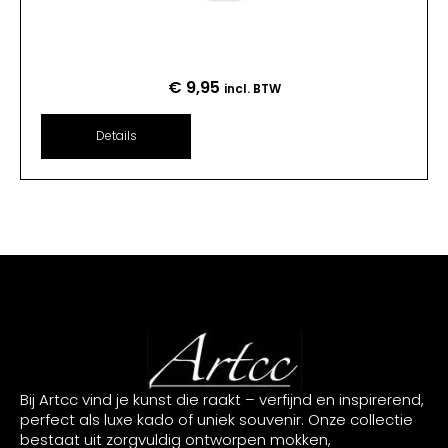
€
9,95
incl. BTW
Details
Bij Artcc vind je kunst die raakt – verfijnd en inspirerend,
perfect als luxe kado of uniek souvenir. Onze collectie
bestaat uit zorgvuldig ontworpen mokken,