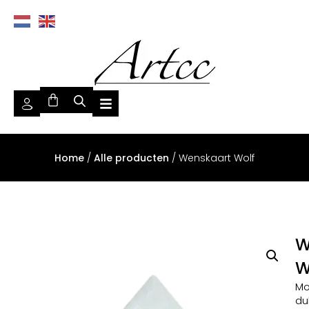
Home
/
Alle producten
/ Wenskaart Wolf
W
W
Mo
du