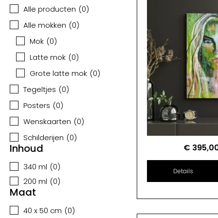
Alle producten
(
0
)
Alle mokken
(
0
)
Mok
(
0
)
Latte mok
(
0
)
Grote latte mok
(
0
)
Tegeltjes
(
0
)
Posters
(
0
)
Wenskaarten
(
0
)
Schilderijen
(
0
)
Inhoud
€
395,0
340 ml
(
0
)
Details
200 ml
(
0
)
Maat
40 x 50 cm
(
0
)