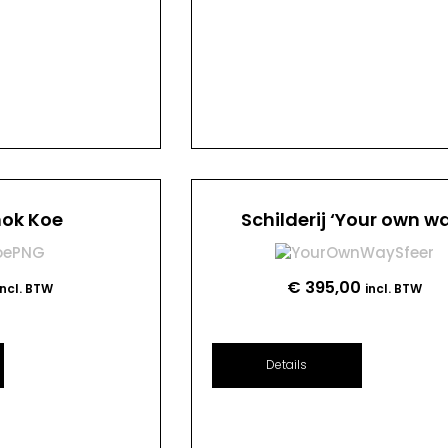
mok Koe
Schilderij ‘Your own w
€
395,00
incl. BTW
incl. BTW
Details