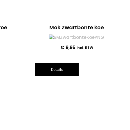
koe
Mok Zwartbonte koe
€
9,95
incl. BTW
Details