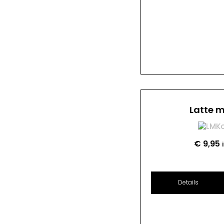
Latte 
€
9,95
Details