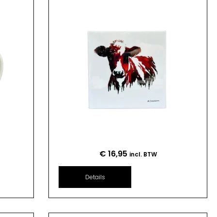
€
16,95
incl. BTW
Details