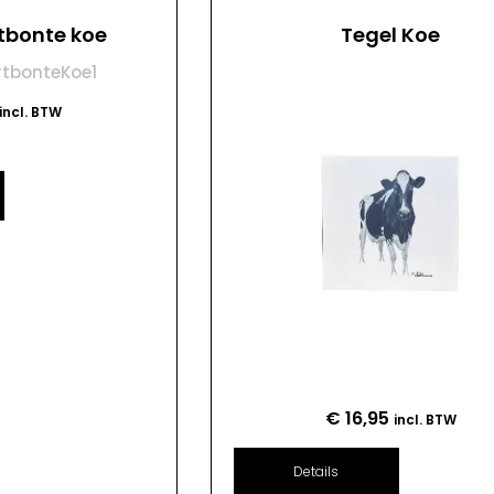
tbonte koe
Tegel Koe
incl. BTW
€
16,95
incl. BTW
Details