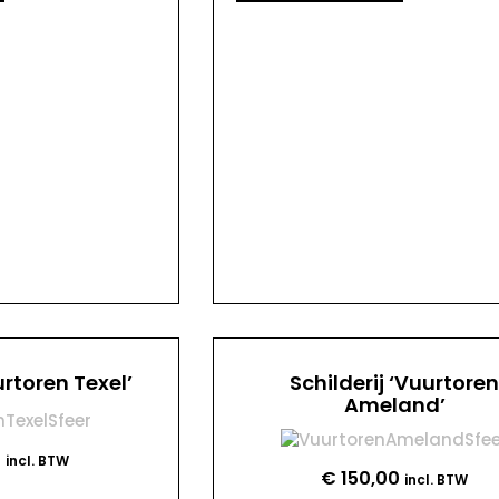
urtoren Texel’
Schilderij ‘Vuurtore
Ameland’
0
incl. BTW
€
150,00
incl. BTW