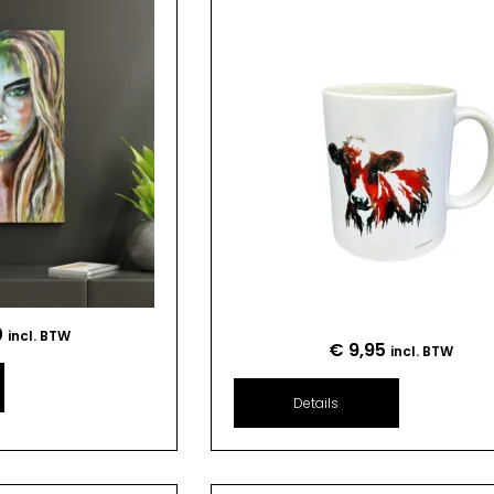
0
incl. BTW
€
9,95
incl. BTW
Details