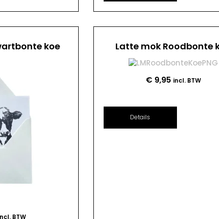
artbonte koe
Latte mok Roodbonte 
€
9,95
incl. BTW
Details
incl. BTW