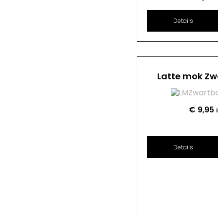
Details
Latte mok Zw
€
9,95
Details