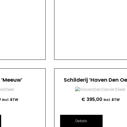
j ‘Meeuw’
Schilderij ‘Haven Den Oe
0
€
395,00
incl. BTW
incl. BTW
Details