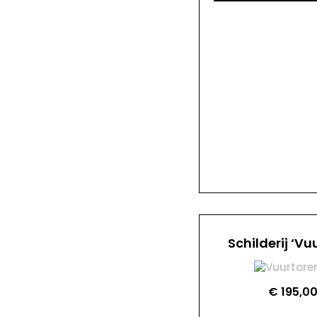
Schilderij ‘Vu
€
195,0