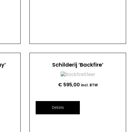
ay’
Schilderij ‘Backfire’
€
595,00
incl. BTW
Details