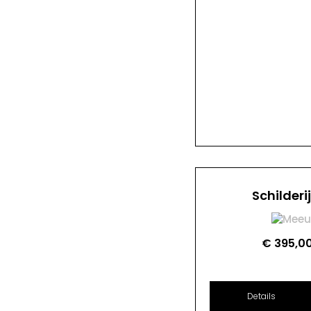
Schilderi
€
395,0
Details