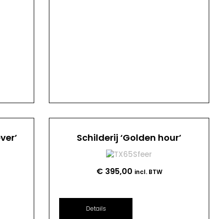
ver’
Schilderij ‘Golden hour’
€
395,00
incl. BTW
Details