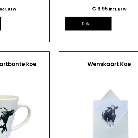
€
9,95
incl. BTW
incl. BTW
Details
artbonte koe
Wenskaart Koe