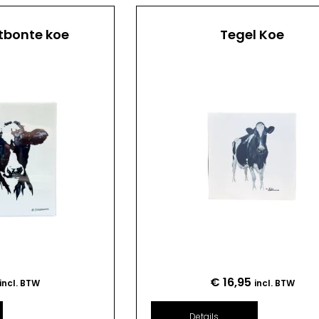
tbonte koe
Tegel Koe
€
16,95
incl. BTW
incl. BTW
Details