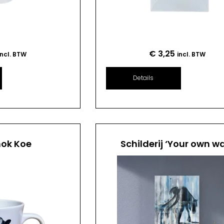
€
3,25
incl. BTW
incl. BTW
Details
mok Koe
Schilderij ‘Your own w