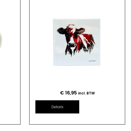
€
16,95
incl. BTW
Details