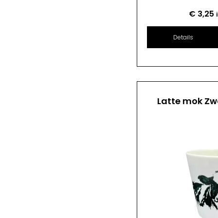
€
3,25
Details
Latte mok Zw