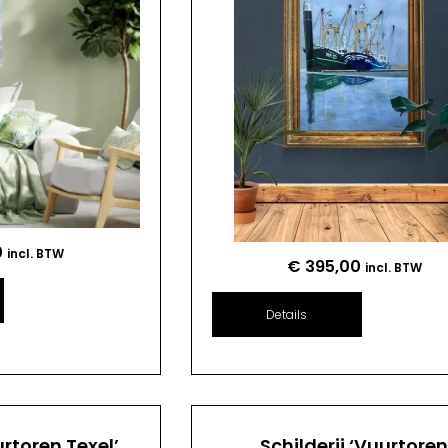
0
incl. BTW
€
395,00
incl. BTW
Details
urtoren Texel’
Schilderij ‘Vuurtore