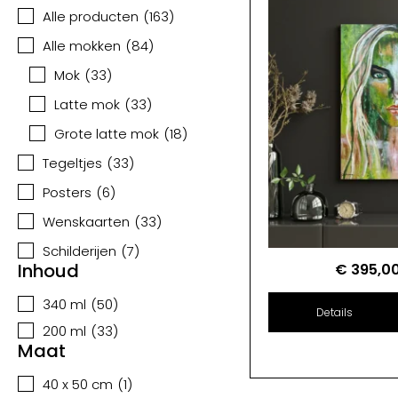
Alle producten
(
163
)
Alle mokken
(
84
)
Mok
(
33
)
Latte mok
(
33
)
Grote latte mok
(
18
)
Tegeltjes
(
33
)
Posters
(
6
)
Wenskaarten
(
33
)
Schilderijen
(
7
)
Inhoud
€
395,0
340 ml
(
50
)
Details
200 ml
(
33
)
Maat
40 x 50 cm
(
1
)