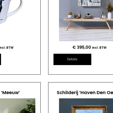
€
395,00
incl. BTW
incl. BTW
Details
j ‘Meeuw’
Schilderij ‘Haven Den Oe