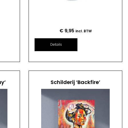
€
9,95
incl. BTW
Details
ay’
Schilderij ‘Backfire’