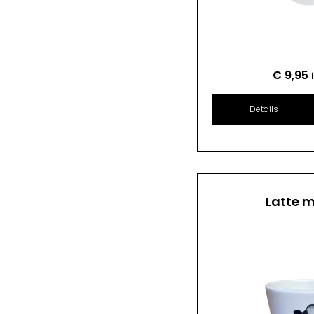
€
9,95
Details
Latte 