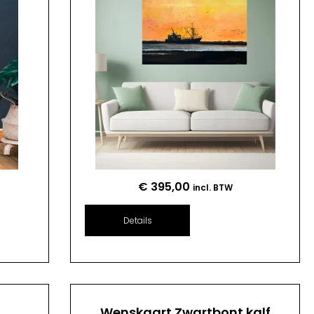
€
395,00
incl. BTW
Details
n
Wenskaart Zwartbont kalf