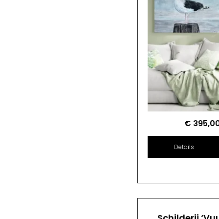
€
395,0
Details
Schilderij ‘Vu