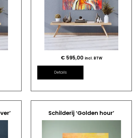
€
595,00
incl. BTW
Details
ver’
Schilderij ‘Golden hour’