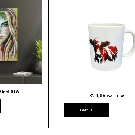
0
incl. BTW
€
9,95
incl. BTW
Details