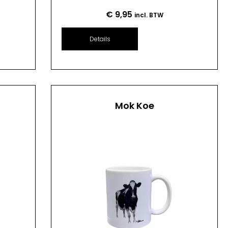
€
9,95
incl. BTW
Details
Mok Koe