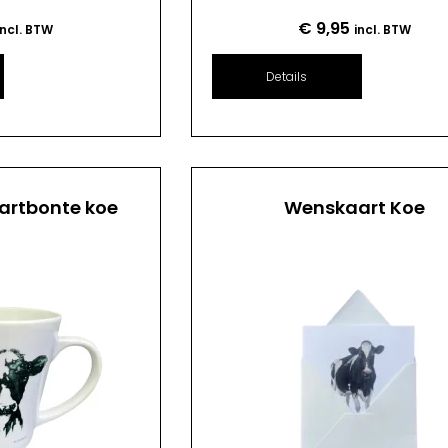
€
9,95
incl. BTW
incl. BTW
Details
artbonte koe
Wenskaart Koe