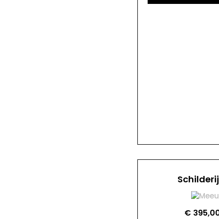
Schilderi
€
395,0