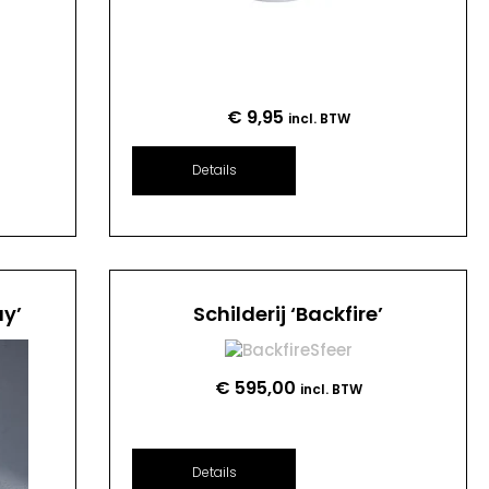
€
9,95
incl. BTW
Details
ay’
Schilderij ‘Backfire’
€
595,00
incl. BTW
Details