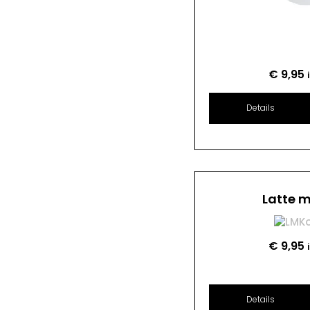
€
9,95
Details
Latte 
€
9,95
Details