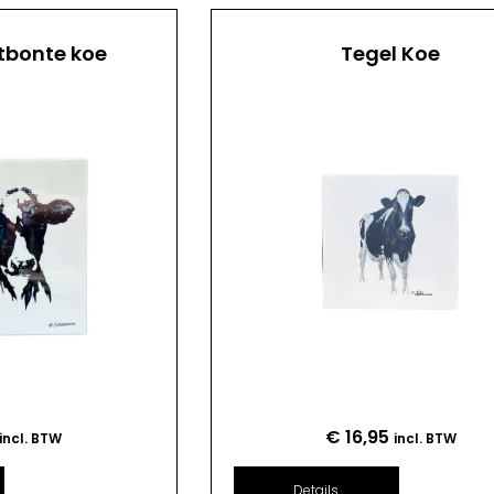
tbonte koe
Tegel Koe
€
16,95
incl. BTW
incl. BTW
Details