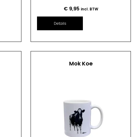
€
9,95
incl. BTW
Details
Mok Koe