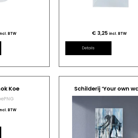
€
3,25
incl. BTW
incl. BTW
Details
mok Koe
Schilderij ‘Your own w
incl. BTW