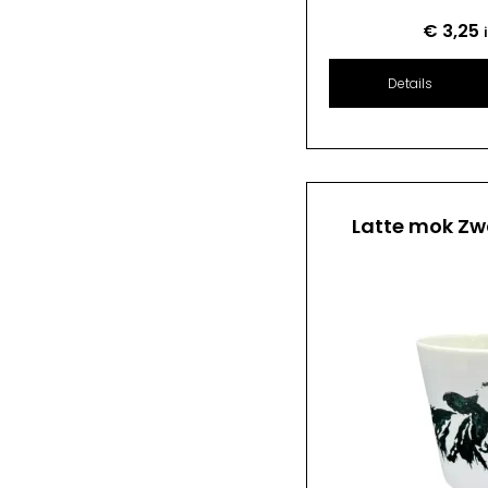
€
3,25
Details
Latte mok Zw