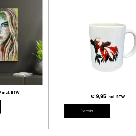
0
incl. BTW
€
9,95
incl. BTW
Details