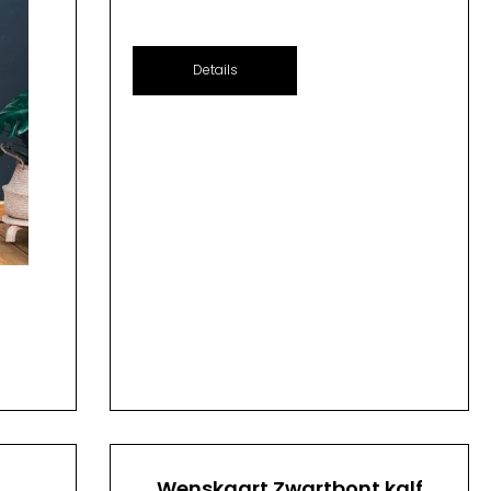
Details
n
Wenskaart Zwartbont kalf