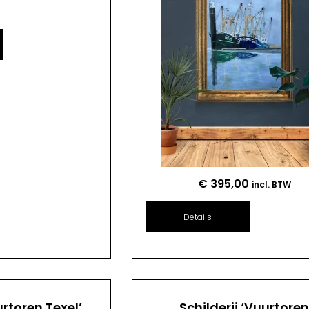
€
395,00
incl. BTW
Details
urtoren Texel’
Schilderij ‘Vuurtore