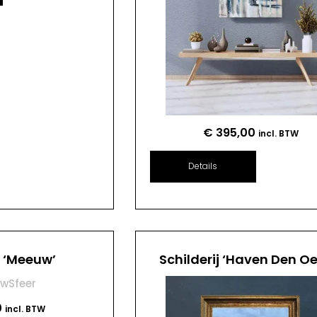
€
395,00
incl. BTW
Details
j ‘Meeuw’
Schilderij ‘Haven Den Oe
0
incl. BTW