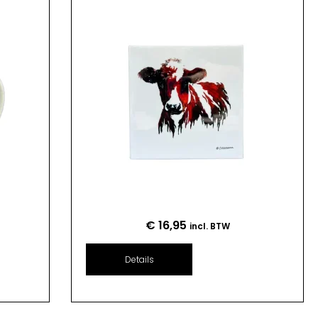
€
16,95
incl. BTW
Details