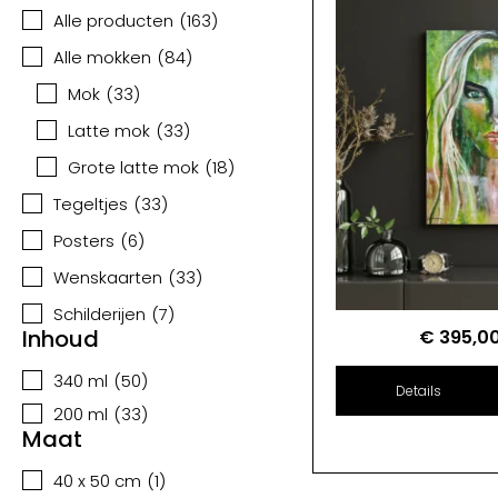
Alle producten
(
163
)
Alle mokken
(
84
)
Mok
(
33
)
Latte mok
(
33
)
Grote latte mok
(
18
)
Tegeltjes
(
33
)
Posters
(
6
)
Wenskaarten
(
33
)
Schilderijen
(
7
)
Inhoud
€
395,0
340 ml
(
50
)
Details
200 ml
(
33
)
Maat
40 x 50 cm
(
1
)