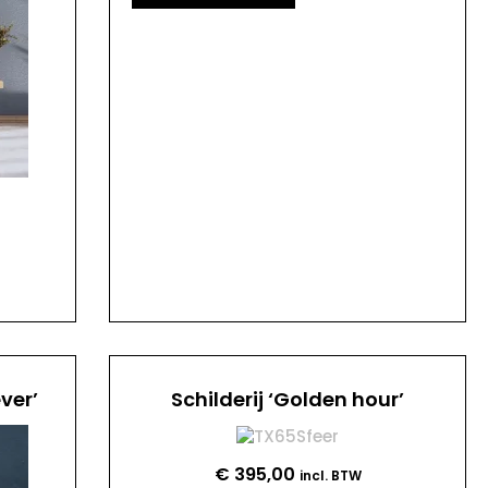
ver’
Schilderij ‘Golden hour’
€
395,00
incl. BTW