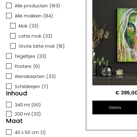
Alle producten
(
163
)
Alle mokken
(
84
)
Mok
(
33
)
Latte mok
(
33
)
Grote latte mok
(
18
)
Tegeltjes
(
33
)
Posters
(
6
)
Wenskaarten
(
33
)
Schilderijen
(
7
)
Inhoud
€
395,0
340 ml
(
50
)
Details
200 ml
(
33
)
Maat
40 x 50 cm
(
1
)