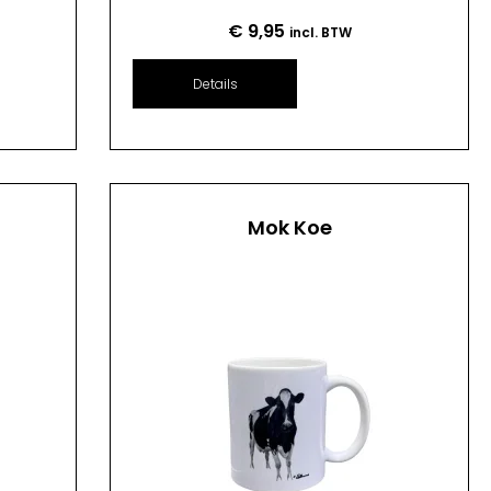
€
9,95
incl. BTW
Details
Mok Koe