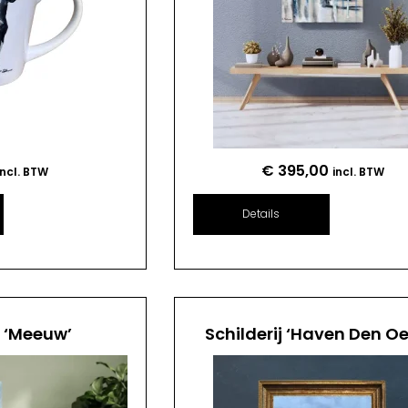
€
395,00
incl. BTW
incl. BTW
Details
j ‘Meeuw’
Schilderij ‘Haven Den Oe