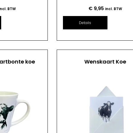
€
9,95
incl. BTW
incl. BTW
Details
artbonte koe
Wenskaart Koe