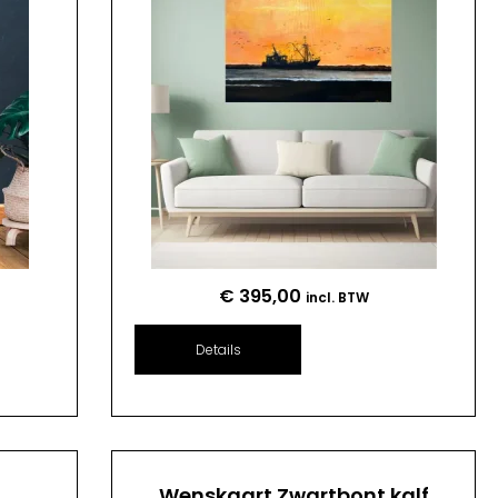
€
395,00
incl. BTW
Details
n
Wenskaart Zwartbont kalf