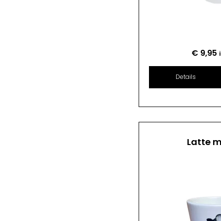
€
9,95
Details
Latte 