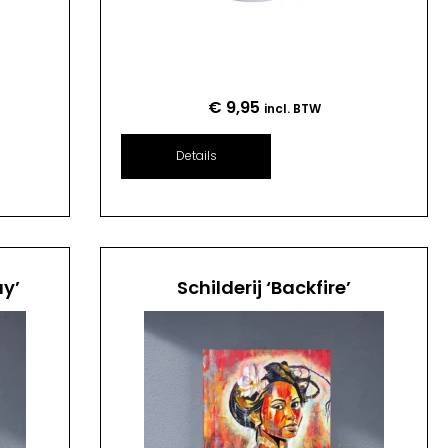
€
9,95
incl. BTW
Details
ay’
Schilderij ‘Backfire’