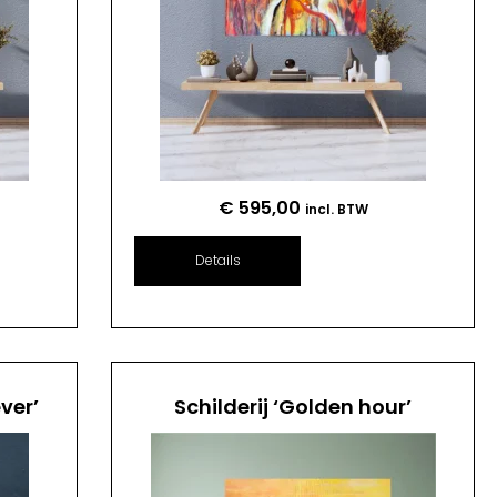
€
595,00
incl. BTW
Details
ver’
Schilderij ‘Golden hour’