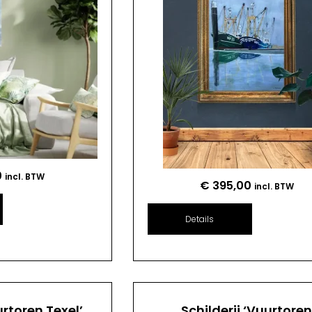
0
incl. BTW
€
395,00
incl. BTW
Details
urtoren Texel’
Schilderij ‘Vuurtore