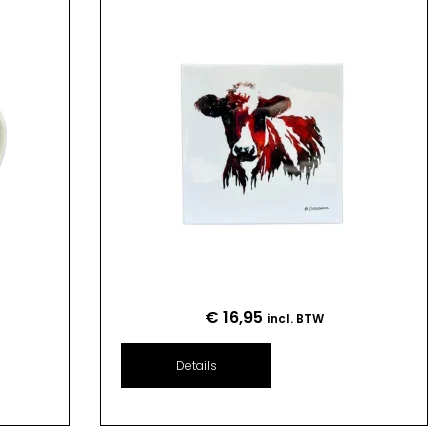
€
16,95
incl. BTW
Details