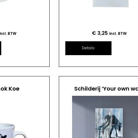
€
3,25
incl. BTW
incl. BTW
Details
mok Koe
Schilderij ‘Your own w