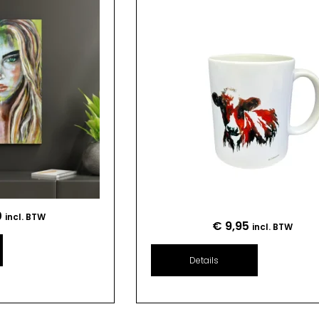
0
incl. BTW
€
9,95
incl. BTW
Details