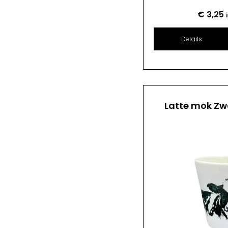
€
3,25
Details
Latte mok Zw