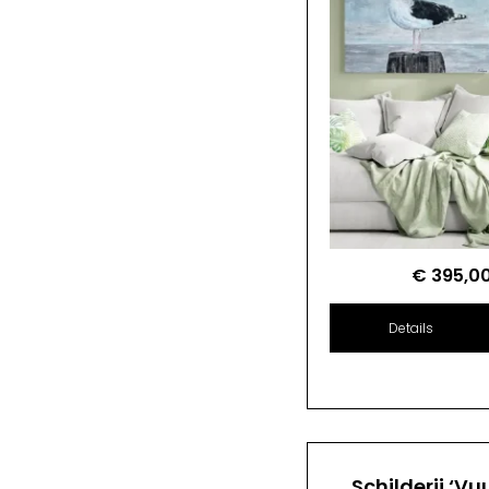
€
395,0
Details
Schilderij ‘Vu