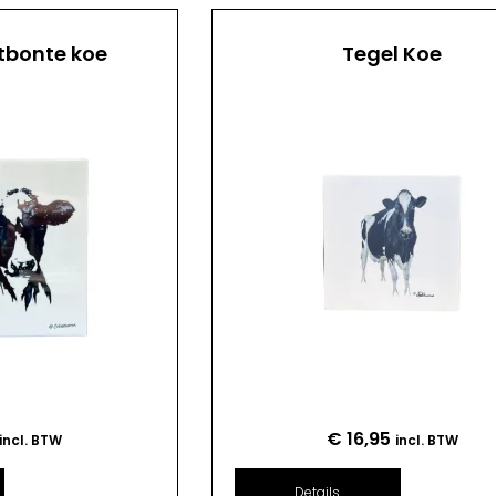
tbonte koe
Tegel Koe
€
16,95
incl. BTW
incl. BTW
Details