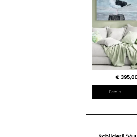
€
395,0
Details
Schilderij ‘Vu