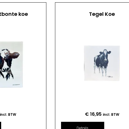
tbonte koe
Tegel Koe
€
16,95
incl. BTW
incl. BTW
Details