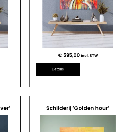
€
595,00
incl. BTW
Details
ver’
Schilderij ‘Golden hour’