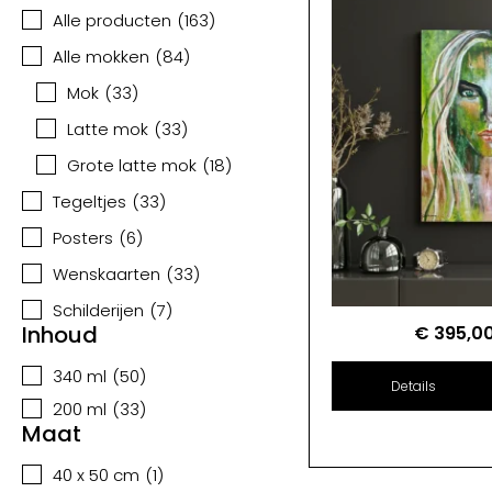
Alle producten
(
163
)
Alle mokken
(
84
)
Mok
(
33
)
Latte mok
(
33
)
Grote latte mok
(
18
)
Tegeltjes
(
33
)
Posters
(
6
)
Wenskaarten
(
33
)
Schilderijen
(
7
)
Inhoud
€
395,0
340 ml
(
50
)
Details
200 ml
(
33
)
Maat
40 x 50 cm
(
1
)