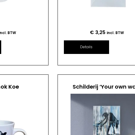
€
3,25
incl. BTW
incl. BTW
Details
mok Koe
Schilderij ‘Your own w