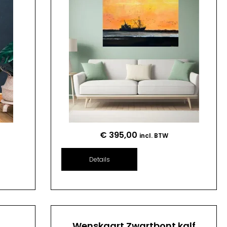
€
395,00
incl. BTW
Details
n
Wenskaart Zwartbont kalf