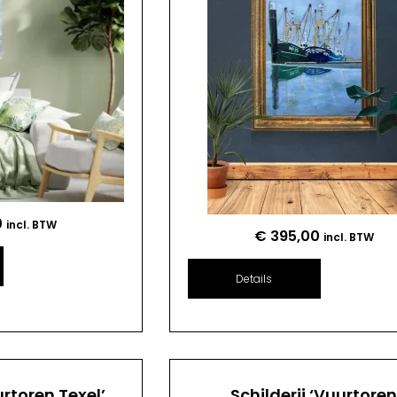
0
incl. BTW
€
395,00
incl. BTW
Details
urtoren Texel’
Schilderij ‘Vuurtore