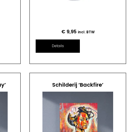
€
9,95
incl. BTW
Details
ay’
Schilderij ‘Backfire’