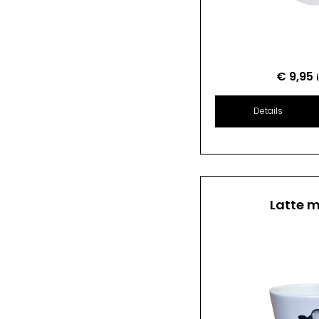
€
9,95
Details
Latte 