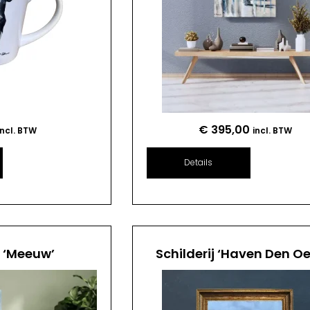
€
395,00
incl. BTW
incl. BTW
Details
j ‘Meeuw’
Schilderij ‘Haven Den Oe