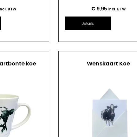
€
9,95
incl. BTW
incl. BTW
Details
artbonte koe
Wenskaart Koe