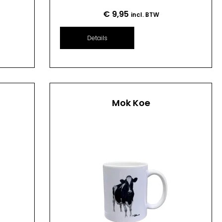
€
9,95
incl. BTW
Details
Mok Koe