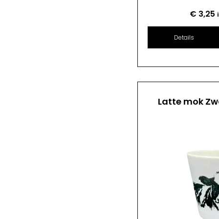
€
3,25
Details
Latte mok Zw