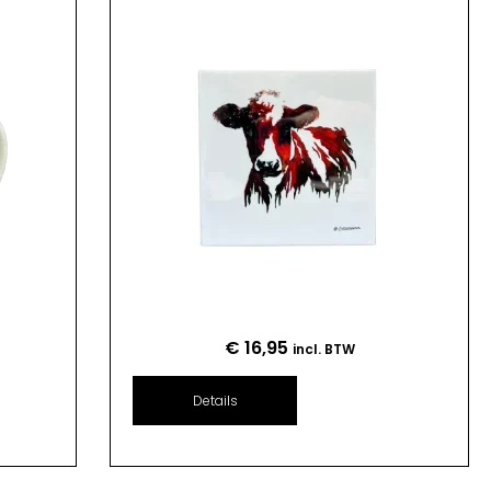
€
16,95
incl. BTW
Details