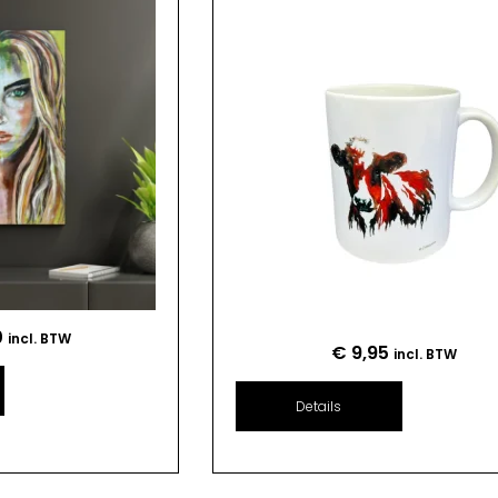
0
incl. BTW
€
9,95
incl. BTW
Details