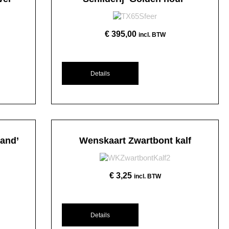
€
395,00
incl. BTW
Details
land’
Wenskaart Zwartbont kalf
€
3,25
incl. BTW
Details