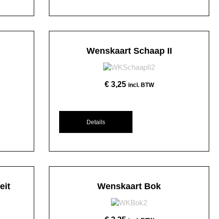
Wenskaart Schaap II
€
3,25
incl. BTW
Details
eit
Wenskaart Bok