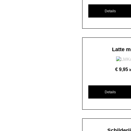
Details
Latte 
€
9,95
Details
Schilderi