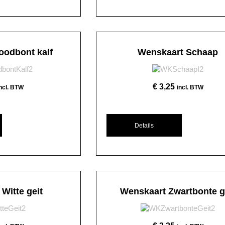
oodbont kalf
Wenskaart Schaap
€
3,25
incl. BTW
incl. BTW
Details
Witte geit
Wenskaart Zwartbonte g