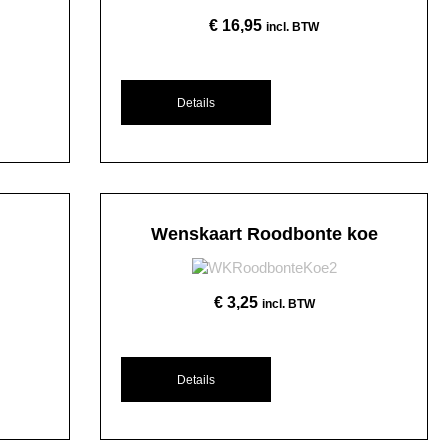
€
16,95
incl. BTW
Details
Wenskaart Roodbonte koe
€
3,25
incl. BTW
Details