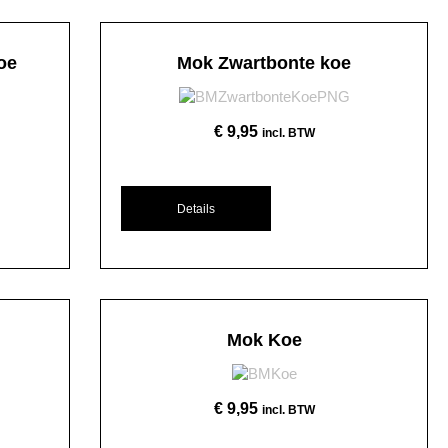
oe
Mok Zwartbonte koe
€
9,95
incl. BTW
Details
Mok Koe
€
9,95
incl. BTW