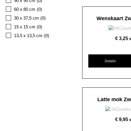
90 x 90 cm
(
0
)
60 x 80 cm
(
0
)
30 x 37,5 cm
(
0
)
Wenskaart Zw
15 x 15 cm
(
0
)
13,5 x 13,5 cm
(
0
)
€
3,25
Details
Latte mok Zw
€
9,95