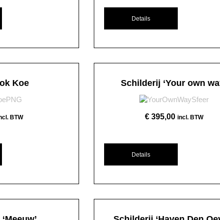
Details
mok Koe
Schilderij ‘Your own wa
€
395,00
incl. BTW
incl. BTW
Details
j ‘Meeuw’
Schilderij ‘Haven Den Oe