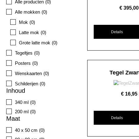
Alle producten
(
0
)
€
395,00
Alle mokken
(
0
)
Mok
(
0
)
Details
Latte mok
(
0
)
Grote latte mok
(
0
)
Tegeltjes
(
0
)
Posters
(
0
)
Tegel Zwar
Wenskaarten
(
0
)
Schilderijen
(
0
)
Inhoud
€
16,95
340 ml
(
0
)
200 ml
(
0
)
Maat
Details
40 x 50 cm
(
0
)