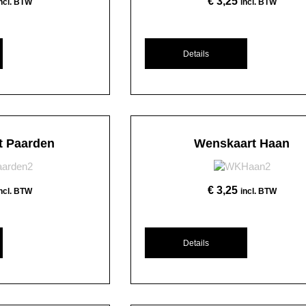
€
3,25
incl. BTW
incl. BTW
Details
t Paarden
Wenskaart Haan
€
3,25
incl. BTW
incl. BTW
Details