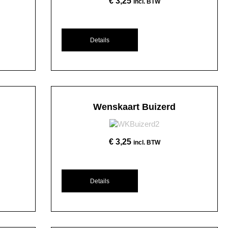
€
3,25
incl. BTW
Details
Wenskaart Buizerd
€
3,25
incl. BTW
Details