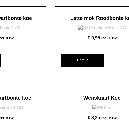
artbonte koe
Latte mok Roodbonte k
€
9,95
incl. BTW
incl. BTW
Details
artbonte koe
Wenskaart Koe
€
3,25
incl. BTW
incl. BTW