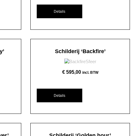
Details
y’
Schilderij ‘Backfire’
€
595,00
incl. BTW
Details
ver’
Schilderij ‘Golden hour’