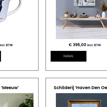
€
395,00
incl. BTW
incl. BTW
Details
j ‘Meeuw’
Schilderij ‘Haven Den Oe