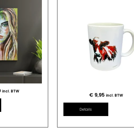
0
incl. BTW
€
9,95
incl. BTW
Details