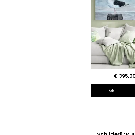
€
395,0
Details
Schilderij ‘Vu