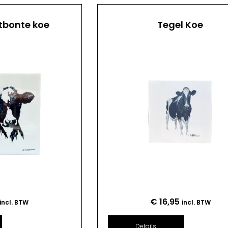
tbonte koe
Tegel Koe
€
16,95
incl. BTW
incl. BTW
Details