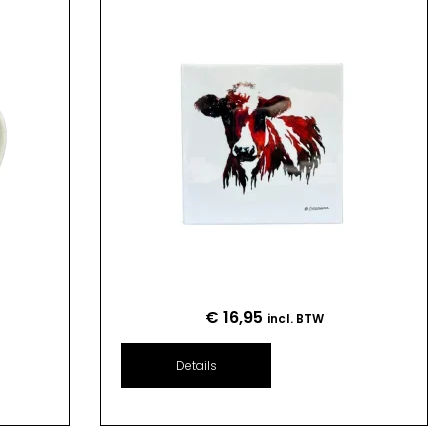
€
16,95
incl. BTW
Details