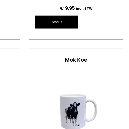
€
9,95
incl. BTW
Details
Mok Koe