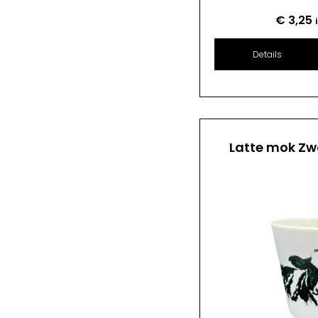
€
3,25
Details
Latte mok Zw