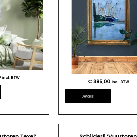
0
incl. BTW
€
395,00
incl. BTW
Details
urtoren Texel’
Schilderij ‘Vuurtore