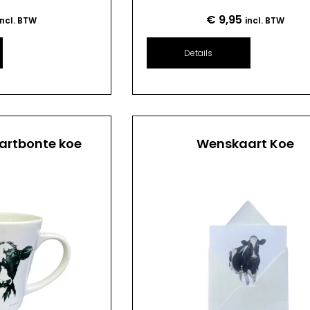
€
9,95
incl. BTW
incl. BTW
Details
artbonte koe
Wenskaart Koe