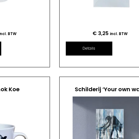
€
3,25
incl. BTW
incl. BTW
Details
mok Koe
Schilderij ‘Your own w