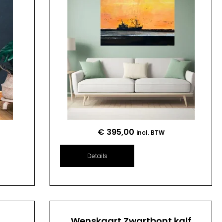
€
395,00
incl. BTW
Details
n
Wenskaart Zwartbont kalf