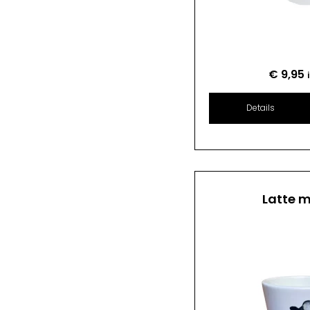
€
9,95
Details
Latte 