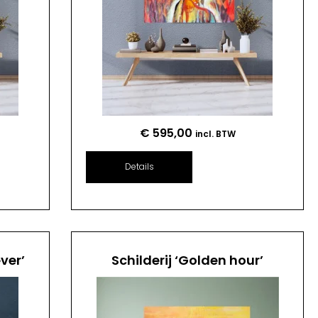
€
595,00
incl. BTW
Details
ver’
Schilderij ‘Golden hour’