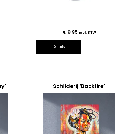
€
9,95
incl. BTW
Details
ay’
Schilderij ‘Backfire’