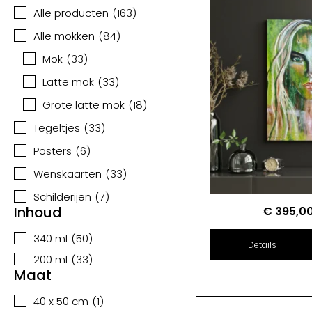
Alle producten
(
163
)
Alle mokken
(
84
)
Mok
(
33
)
Latte mok
(
33
)
Grote latte mok
(
18
)
Tegeltjes
(
33
)
Posters
(
6
)
Wenskaarten
(
33
)
Schilderijen
(
7
)
Inhoud
€
395,0
340 ml
(
50
)
Details
200 ml
(
33
)
Maat
40 x 50 cm
(
1
)