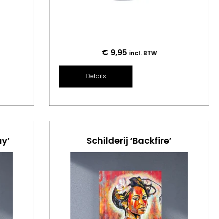
€
9,95
incl. BTW
Details
ay’
Schilderij ‘Backfire’