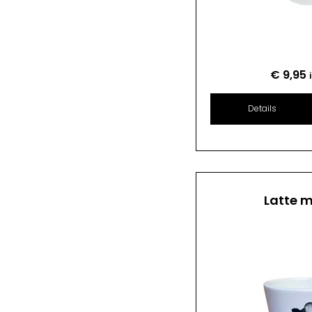
€
9,95
Details
Latte 