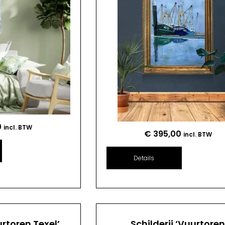
0
incl. BTW
€
395,00
incl. BTW
Details
urtoren Texel’
Schilderij ‘Vuurtore