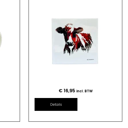
€
16,95
incl. BTW
Details