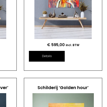
€
595,00
incl. BTW
Details
ver’
Schilderij ‘Golden hour’