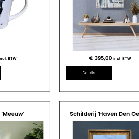
€
395,00
incl. BTW
incl. BTW
Details
j ‘Meeuw’
Schilderij ‘Haven Den Oe