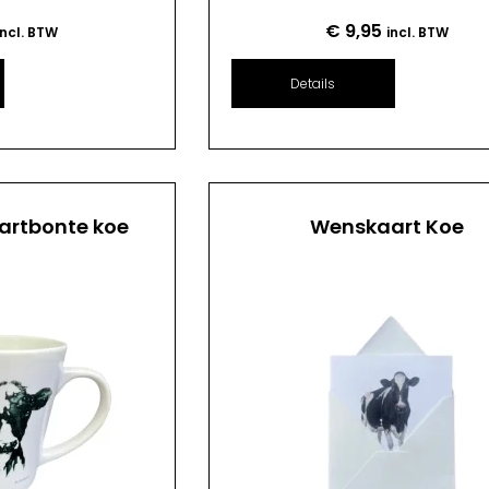
€
9,95
incl. BTW
incl. BTW
Details
artbonte koe
Wenskaart Koe