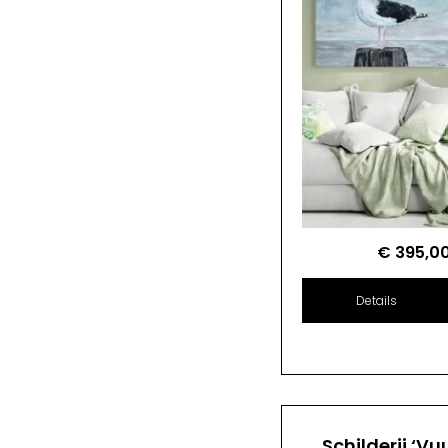
€
395,0
Details
Schilderij ‘Vu