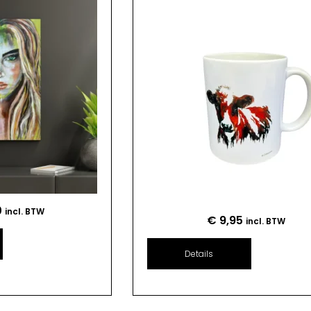
0
incl. BTW
€
9,95
incl. BTW
Details