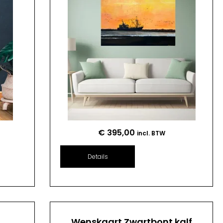
€
395,00
incl. BTW
Details
n
Wenskaart Zwartbont kalf