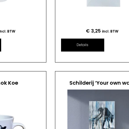
€
3,25
incl. BTW
incl. BTW
Details
mok Koe
Schilderij ‘Your own w