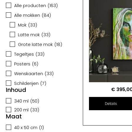
Alle producten
(
163
)
Alle mokken
(
84
)
Mok
(
33
)
Latte mok
(
33
)
Grote latte mok
(
18
)
Tegeltjes
(
33
)
Posters
(
6
)
Wenskaarten
(
33
)
Schilderijen
(
7
)
Inhoud
€
395,0
340 ml
(
50
)
Details
200 ml
(
33
)
Maat
40 x 50 cm
(
1
)