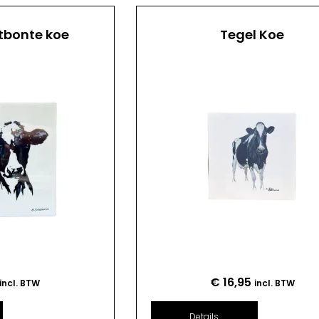
tbonte koe
Tegel Koe
€
16,95
incl. BTW
incl. BTW
Details