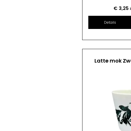
€
3,25
Details
Latte mok Zw