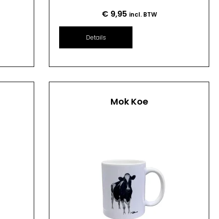
€
9,95
incl. BTW
Details
Mok Koe