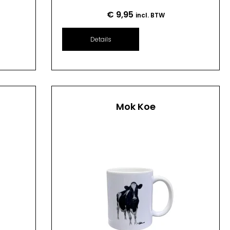
€
9,95
incl. BTW
Details
Mok Koe