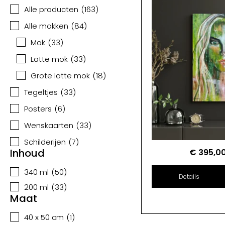
Alle producten
(
163
)
Alle mokken
(
84
)
Mok
(
33
)
Latte mok
(
33
)
Grote latte mok
(
18
)
Tegeltjes
(
33
)
Posters
(
6
)
Wenskaarten
(
33
)
Schilderijen
(
7
)
Inhoud
€
395,0
340 ml
(
50
)
Details
200 ml
(
33
)
Maat
40 x 50 cm
(
1
)