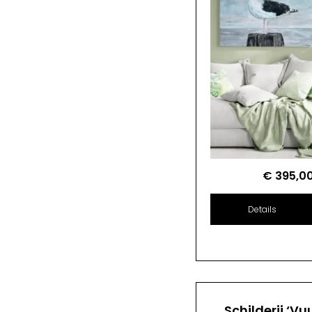
€
395,0
Details
Schilderij ‘Vu