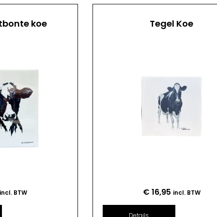
tbonte koe
Tegel Koe
€
16,95
incl. BTW
incl. BTW
Details