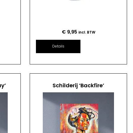
€
9,95
incl. BTW
Details
ay’
Schilderij ‘Backfire’