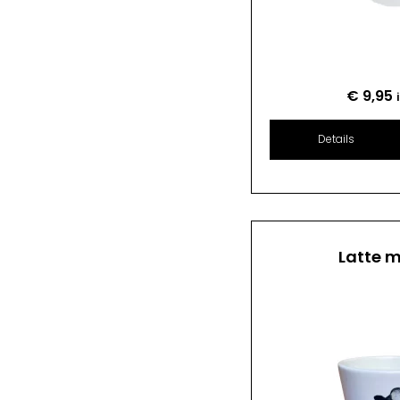
€
9,95
Details
Latte 