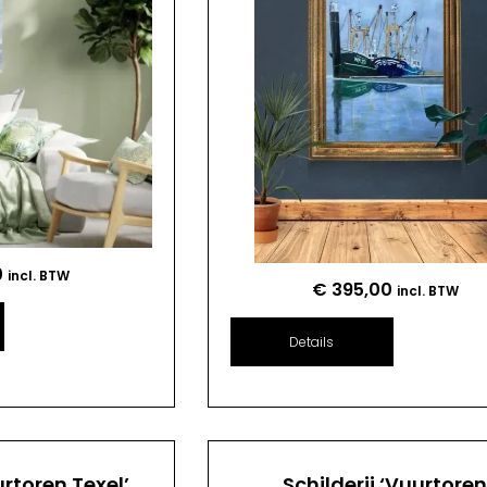
0
incl. BTW
€
395,00
incl. BTW
Details
urtoren Texel’
Schilderij ‘Vuurtore