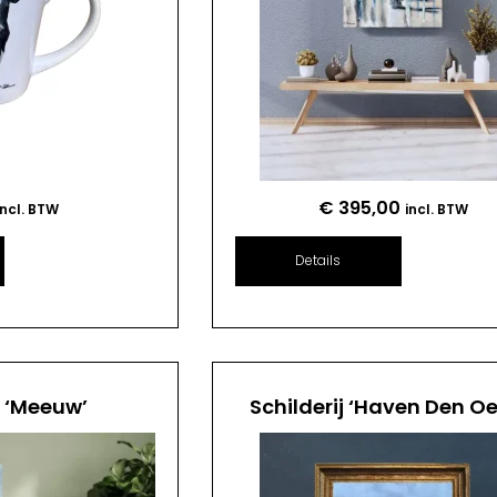
€
395,00
incl. BTW
incl. BTW
Details
j ‘Meeuw’
Schilderij ‘Haven Den Oe