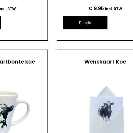
€
9,95
incl. BTW
incl. BTW
Details
artbonte koe
Wenskaart Koe