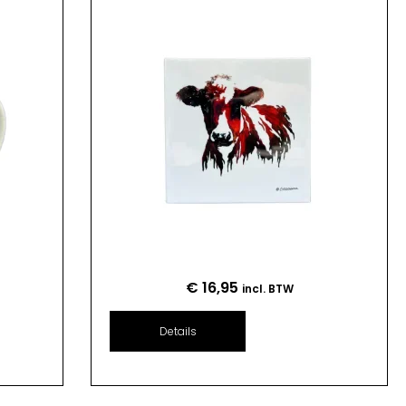
€
16,95
incl. BTW
Details