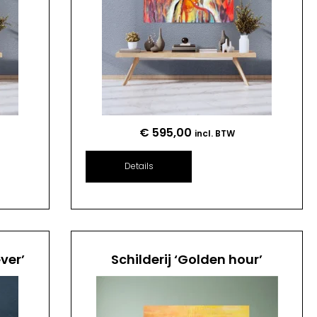
€
595,00
incl. BTW
Details
ver’
Schilderij ‘Golden hour’