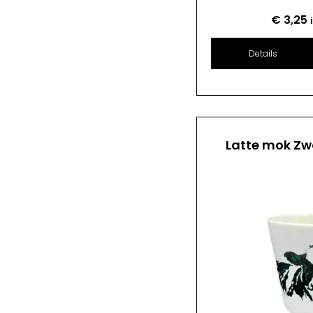
€
3,25
Details
Latte mok Zw