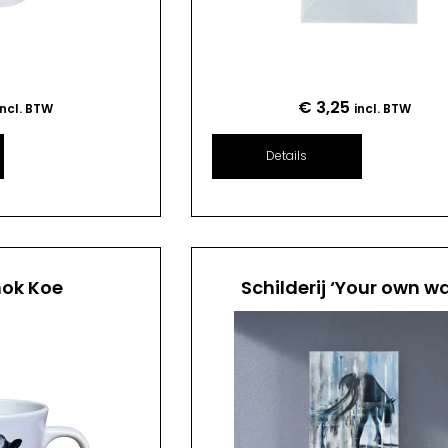
€
3,25
incl. BTW
incl. BTW
Details
mok Koe
Schilderij ‘Your own w