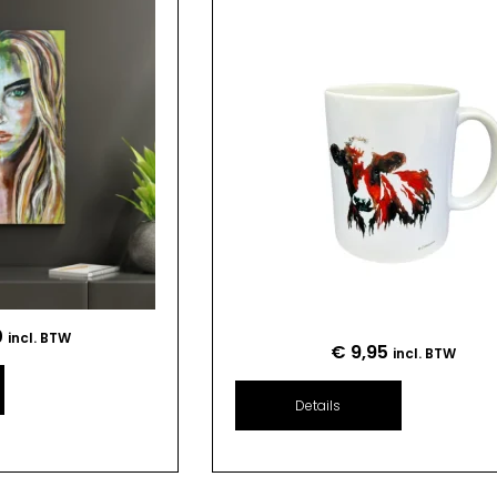
0
incl. BTW
€
9,95
incl. BTW
Details