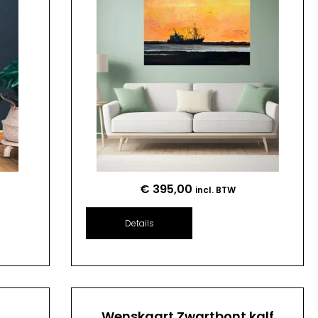
€
395,00
incl. BTW
Details
n
Wenskaart Zwartbont kalf