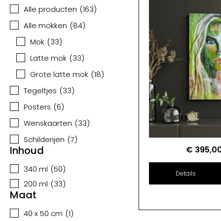
Alle producten
(
163
)
Alle mokken
(
84
)
Mok
(
33
)
Latte mok
(
33
)
Grote latte mok
(
18
)
Tegeltjes
(
33
)
Posters
(
6
)
Wenskaarten
(
33
)
Schilderijen
(
7
)
Inhoud
€
395,0
340 ml
(
50
)
Details
200 ml
(
33
)
Maat
40 x 50 cm
(
1
)