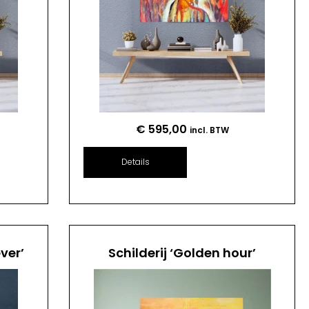
€
595,00
incl. BTW
Details
ver’
Schilderij ‘Golden hour’