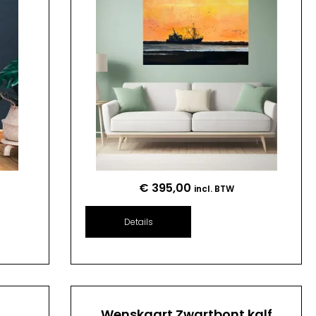
€
395,00
incl. BTW
Details
n
Wenskaart Zwartbont kalf