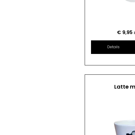
€
9,95
Details
Latte 