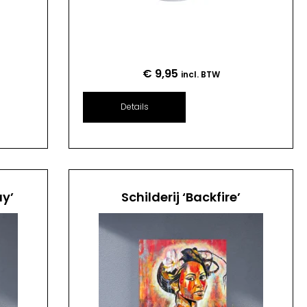
€
9,95
incl. BTW
Details
ay’
Schilderij ‘Backfire’