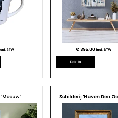
€
395,00
incl. BTW
incl. BTW
Details
j ‘Meeuw’
Schilderij ‘Haven Den Oe