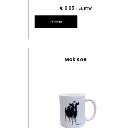
€
9,95
incl. BTW
Details
Mok Koe