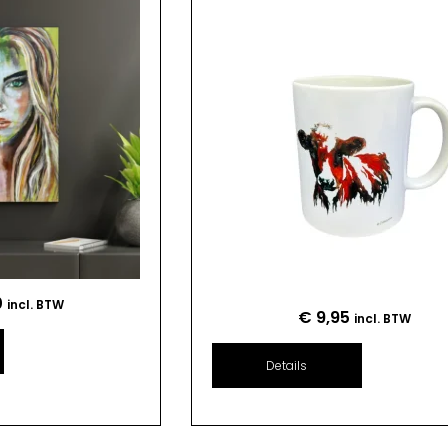
0
incl. BTW
€
9,95
incl. BTW
Details