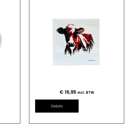
€
16,95
incl. BTW
Details