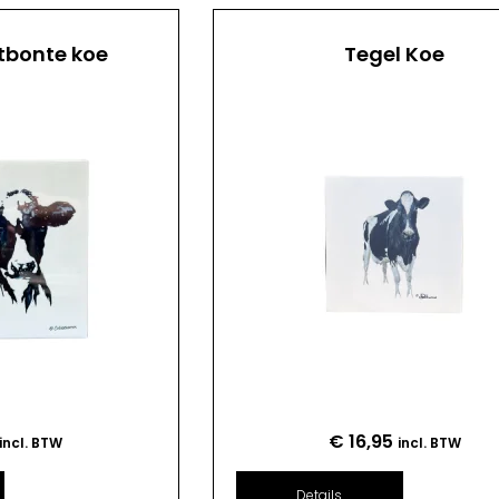
tbonte koe
Tegel Koe
€
16,95
incl. BTW
incl. BTW
Details