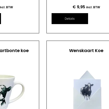
€
9,95
incl. BTW
incl. BTW
Details
artbonte koe
Wenskaart Koe