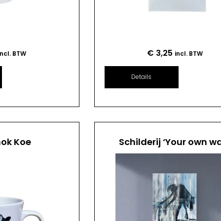
€
3,25
incl. BTW
incl. BTW
Details
mok Koe
Schilderij ‘Your own w