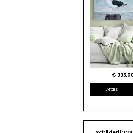
€
395,0
Details
Schilderij ‘Vu