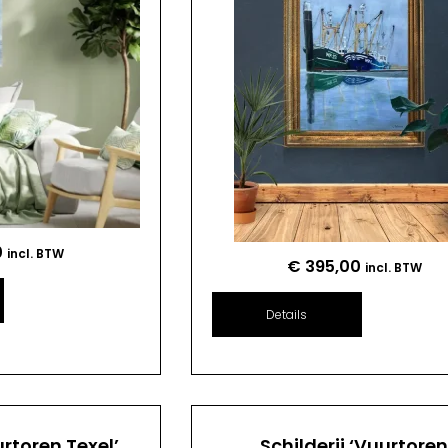
0
incl. BTW
€
395,00
incl. BTW
Details
urtoren Texel’
Schilderij ‘Vuurtore