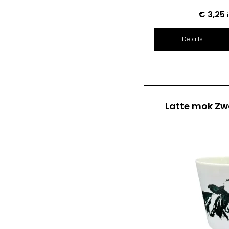
€
3,25
Details
Latte mok Zw