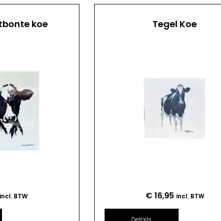
tbonte koe
Tegel Koe
€
16,95
incl. BTW
incl. BTW
Details