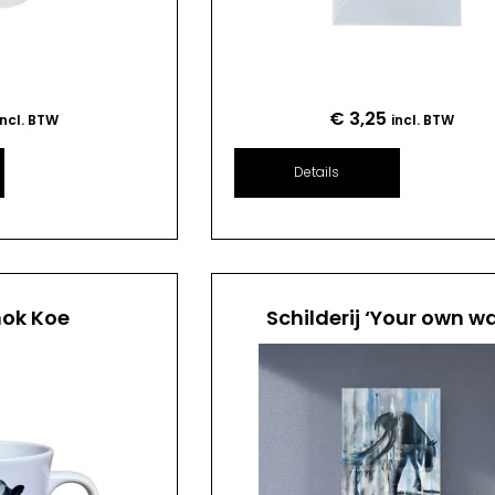
€
3,25
incl. BTW
incl. BTW
Details
mok Koe
Schilderij ‘Your own w