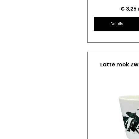
€
3,25
Details
Latte mok Zw