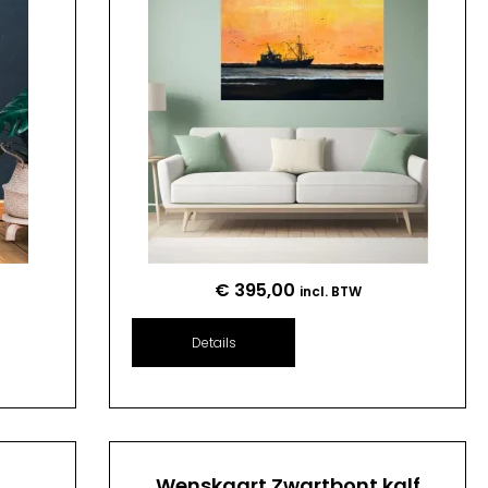
€
395,00
incl. BTW
Details
n
Wenskaart Zwartbont kalf