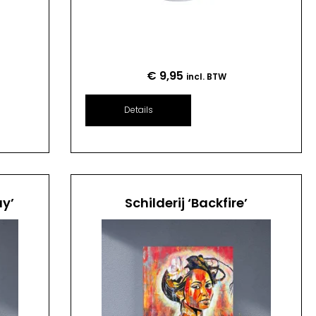
€
9,95
incl. BTW
Details
ay’
Schilderij ‘Backfire’