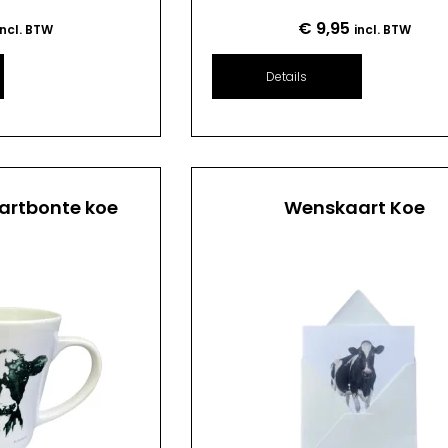
€
9,95
incl. BTW
incl. BTW
Details
artbonte koe
Wenskaart Koe