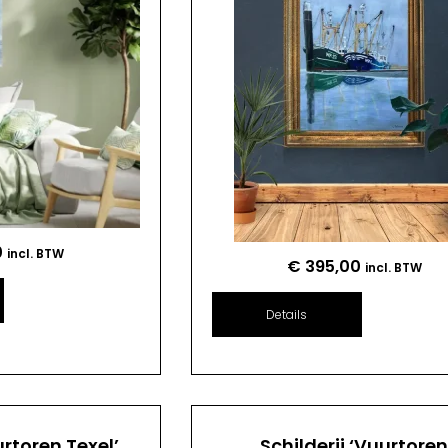
0
incl. BTW
€
395,00
incl. BTW
Details
urtoren Texel’
Schilderij ‘Vuurtore