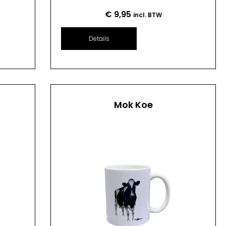
€
9,95
incl. BTW
Details
Mok Koe