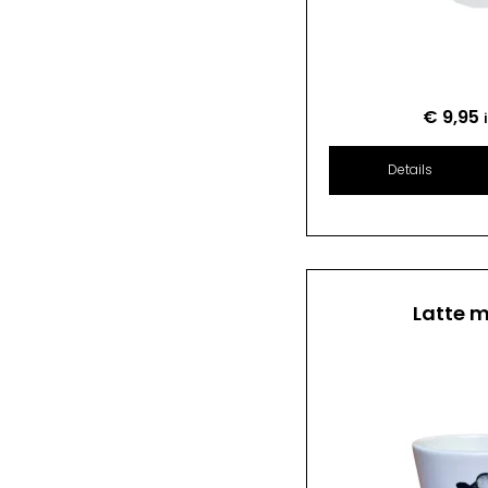
€
9,95
Details
Latte 