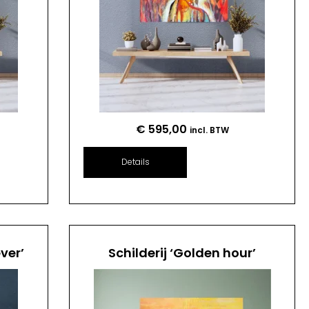
€
595,00
incl. BTW
Details
ver’
Schilderij ‘Golden hour’