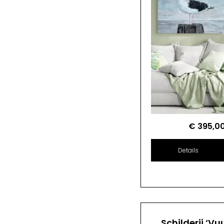
€
395,0
Details
Schilderij ‘Vu