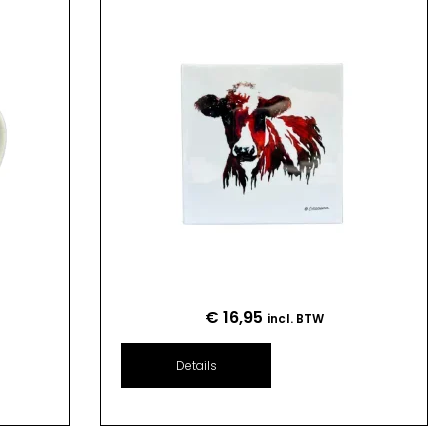
€
16,95
incl. BTW
Details