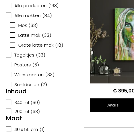
Alle producten
(
163
)
Alle mokken
(
84
)
Mok
(
33
)
Latte mok
(
33
)
Grote latte mok
(
18
)
Tegeltjes
(
33
)
Posters
(
6
)
Wenskaarten
(
33
)
Schilderijen
(
7
)
Inhoud
€
395,0
340 ml
(
50
)
Details
200 ml
(
33
)
Maat
40 x 50 cm
(
1
)