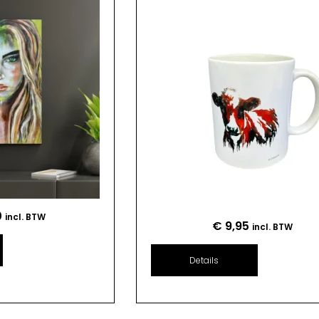
0
incl. BTW
€
9,95
incl. BTW
Details