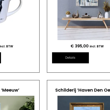
€
395,00
incl. BTW
incl. BTW
Details
j ‘Meeuw’
Schilderij ‘Haven Den Oe