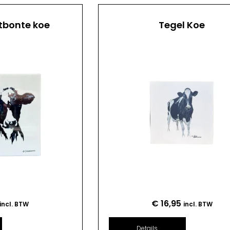
tbonte koe
Tegel Koe
€
16,95
incl. BTW
incl. BTW
Details