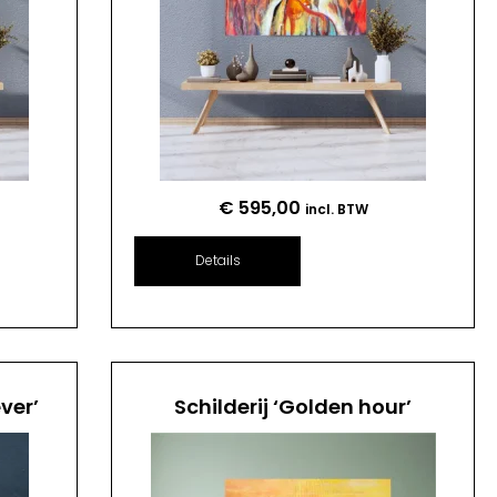
€
595,00
incl. BTW
Details
ver’
Schilderij ‘Golden hour’