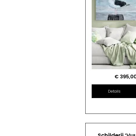
€
395,0
Details
Schilderij ‘Vu