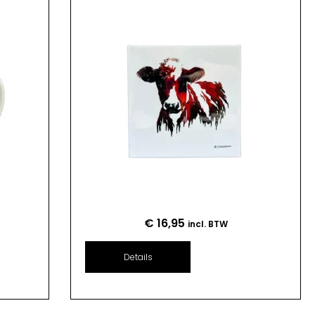
€
16,95
incl. BTW
Details