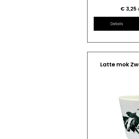
€
3,25
Details
Latte mok Zw