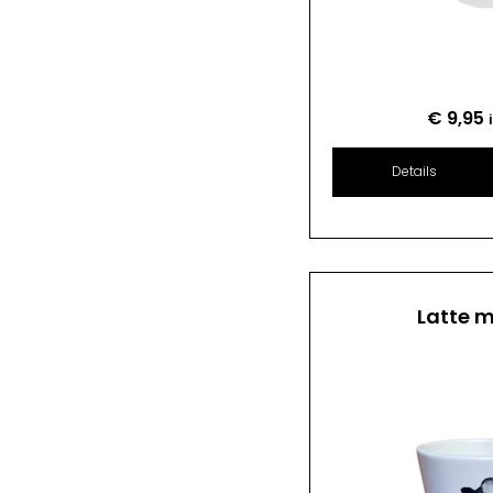
€
9,95
Details
Latte 