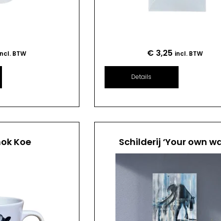
€
3,25
incl. BTW
incl. BTW
Details
mok Koe
Schilderij ‘Your own w