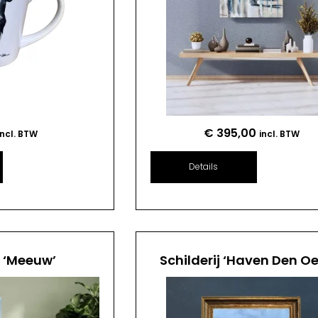
€
395,00
incl. BTW
incl. BTW
Details
j ‘Meeuw’
Schilderij ‘Haven Den Oe