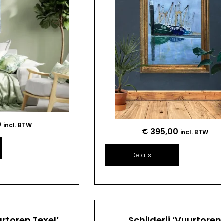
0
incl. BTW
€
395,00
incl. BTW
Details
urtoren Texel’
Schilderij ‘Vuurtore