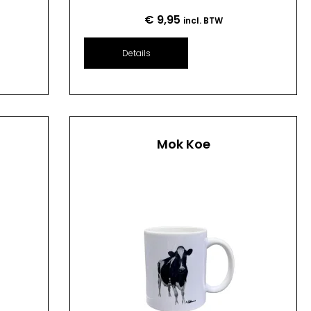
€
9,95
incl. BTW
Details
Mok Koe