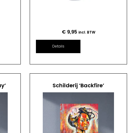
€
9,95
incl. BTW
Details
ay’
Schilderij ‘Backfire’