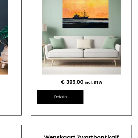
€
395,00
incl. BTW
Details
n
Wenskaart Zwartbont kalf