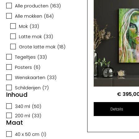
Alle producten
(
163
)
Alle mokken
(
84
)
Mok
(
33
)
Latte mok
(
33
)
Grote latte mok
(
18
)
Tegeltjes
(
33
)
Posters
(
6
)
Wenskaarten
(
33
)
Schilderijen
(
7
)
Inhoud
€
395,0
340 ml
(
50
)
Details
200 ml
(
33
)
Maat
40 x 50 cm
(
1
)