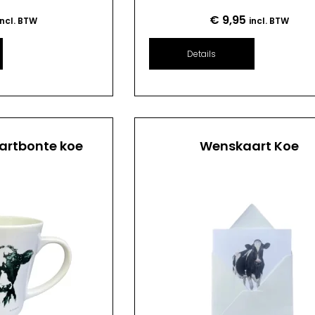
€
9,95
incl. BTW
incl. BTW
Details
artbonte koe
Wenskaart Koe