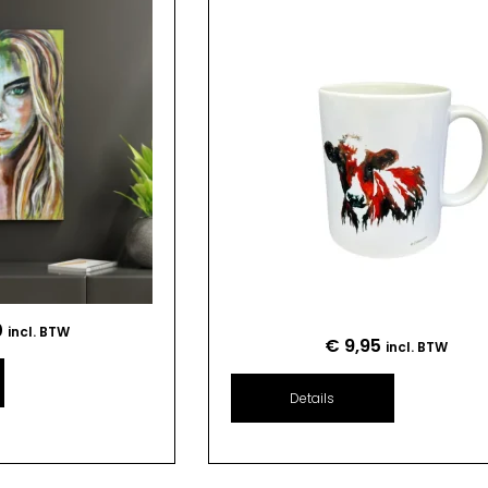
0
incl. BTW
€
9,95
incl. BTW
Details