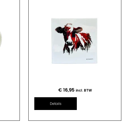
€
16,95
incl. BTW
Details