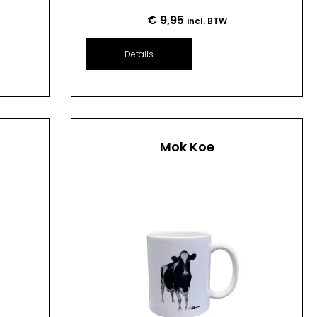
€
9,95
incl. BTW
Details
Mok Koe