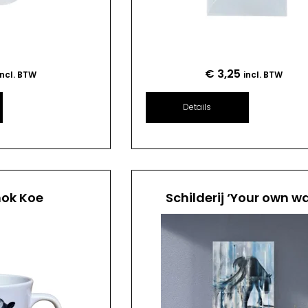
€
3,25
incl. BTW
incl. BTW
Details
mok Koe
Schilderij ‘Your own w