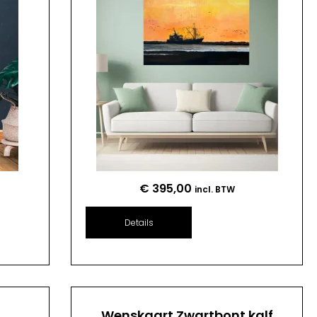
€
395,00
incl. BTW
Details
n
Wenskaart Zwartbont kalf