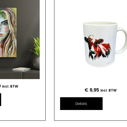
0
incl. BTW
€
9,95
incl. BTW
Details