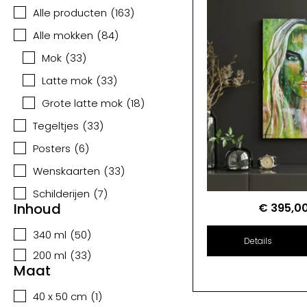
Alle producten
(
163
)
Alle mokken
(
84
)
Mok
(
33
)
Latte mok
(
33
)
Grote latte mok
(
18
)
Tegeltjes
(
33
)
Posters
(
6
)
Wenskaarten
(
33
)
Schilderijen
(
7
)
Inhoud
€
395,0
340 ml
(
50
)
Details
200 ml
(
33
)
Maat
40 x 50 cm
(
1
)