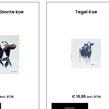
tbonte koe
Tegel Koe
€
16,95
incl. BTW
incl. BTW
Details