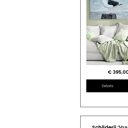
€
395,0
Details
Schilderij ‘Vu