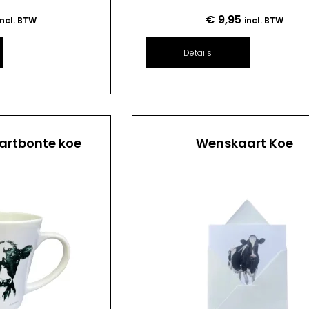
€
9,95
incl. BTW
incl. BTW
Details
artbonte koe
Wenskaart Koe