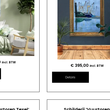
0
incl. BTW
€
395,00
incl. BTW
Details
urtoren Texel’
Schilderij ‘Vuurtore