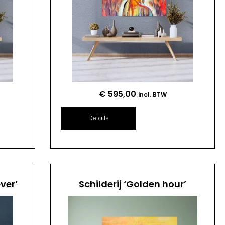
€
595,00
incl. BTW
Details
ver’
Schilderij ‘Golden hour’