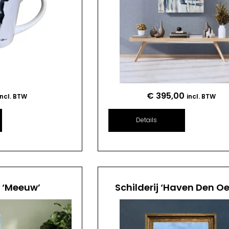
€
395,00
incl. BTW
incl. BTW
Details
j ‘Meeuw’
Schilderij ‘Haven Den Oe