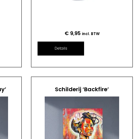
€
9,95
incl. BTW
Details
ay’
Schilderij ‘Backfire’