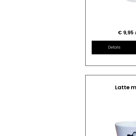
€
9,95
Details
Latte 