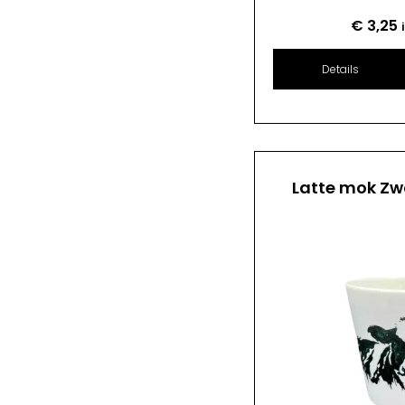
€
3,25
Details
Latte mok Zw