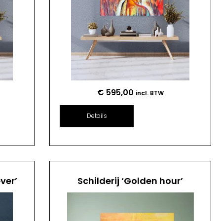
€
595,00
incl. BTW
Details
ver’
Schilderij ‘Golden hour’