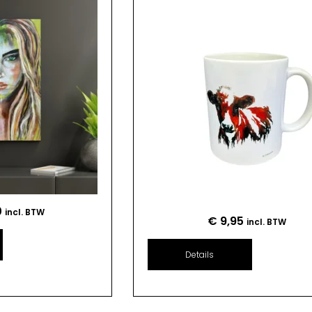
0
incl. BTW
€
9,95
incl. BTW
Details