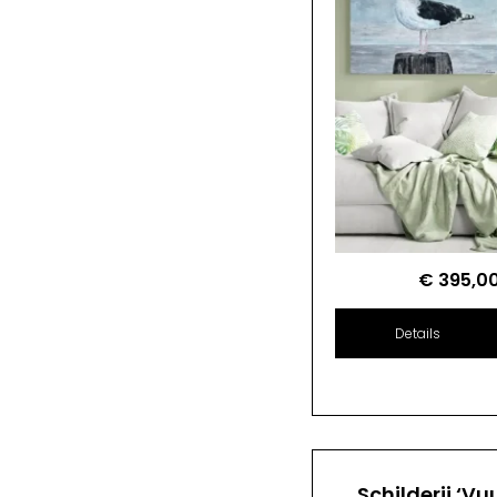
€
395,0
Details
Schilderij ‘Vu