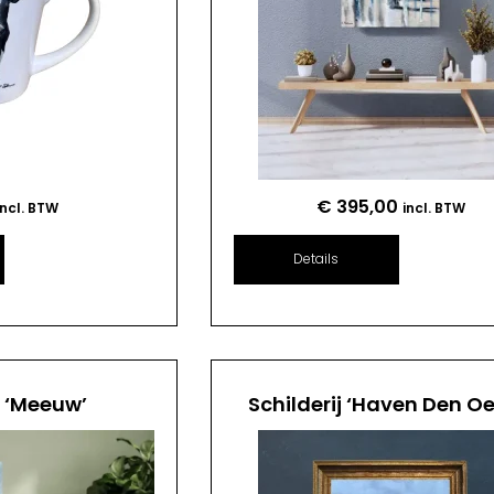
€
395,00
incl. BTW
incl. BTW
Details
j ‘Meeuw’
Schilderij ‘Haven Den Oe