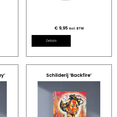
€
9,95
incl. BTW
Details
ay’
Schilderij ‘Backfire’