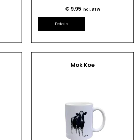
€
9,95
incl. BTW
Details
Mok Koe