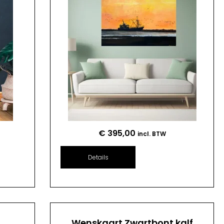
€
395,00
incl. BTW
Details
n
Wenskaart Zwartbont kalf