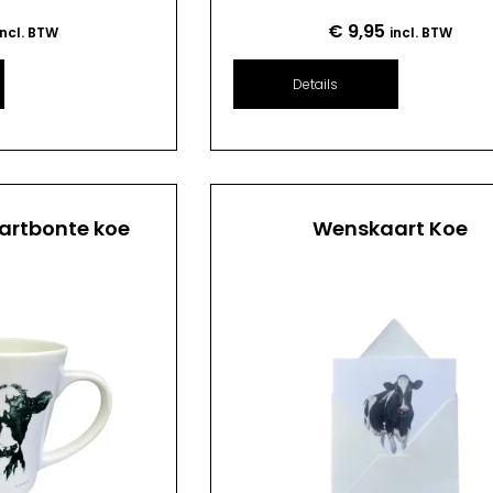
€
9,95
incl. BTW
incl. BTW
Details
artbonte koe
Wenskaart Koe