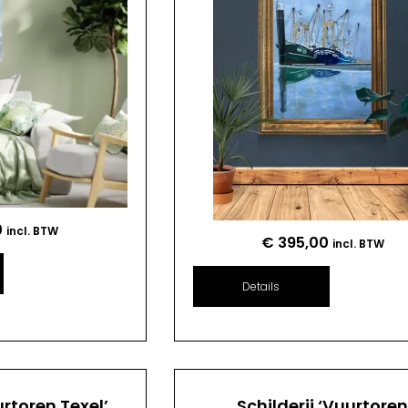
0
incl. BTW
€
395,00
incl. BTW
Details
urtoren Texel’
Schilderij ‘Vuurtore