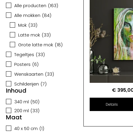
Alle producten
(
163
)
Alle mokken
(
84
)
Mok
(
33
)
Latte mok
(
33
)
Grote latte mok
(
18
)
Tegeltjes
(
33
)
Posters
(
6
)
Wenskaarten
(
33
)
Schilderijen
(
7
)
Inhoud
€
395,0
340 ml
(
50
)
Details
200 ml
(
33
)
Maat
40 x 50 cm
(
1
)