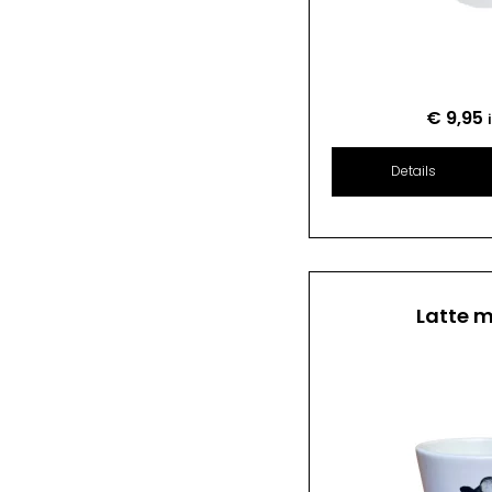
€
9,95
Details
Latte 