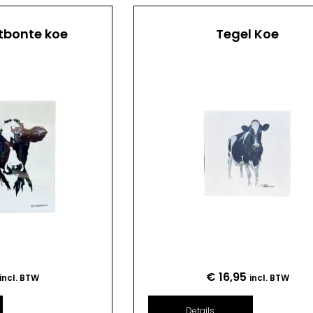
tbonte koe
Tegel Koe
€
16,95
incl. BTW
incl. BTW
Details