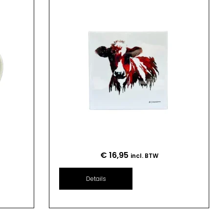
€
16,95
incl. BTW
Details