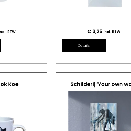
€
3,25
incl. BTW
incl. BTW
Details
mok Koe
Schilderij ‘Your own w