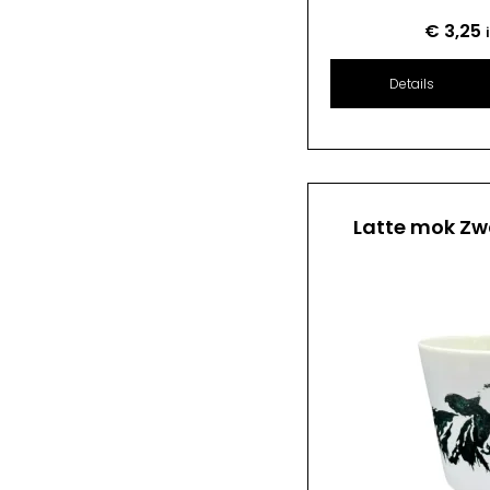
€
3,25
Details
Latte mok Zw