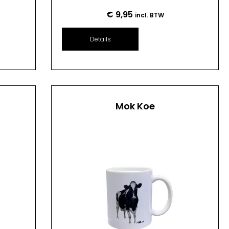
€
9,95
incl. BTW
Details
Mok Koe