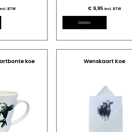
€
9,95
incl. BTW
incl. BTW
Details
artbonte koe
Wenskaart Koe