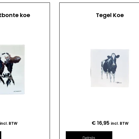
tbonte koe
Tegel Koe
€
16,95
incl. BTW
incl. BTW
Details