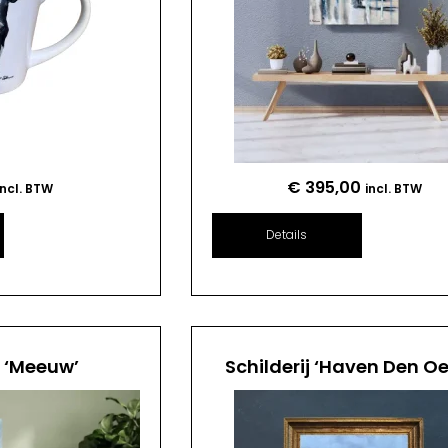
€
395,00
incl. BTW
incl. BTW
Details
j ‘Meeuw’
Schilderij ‘Haven Den Oe