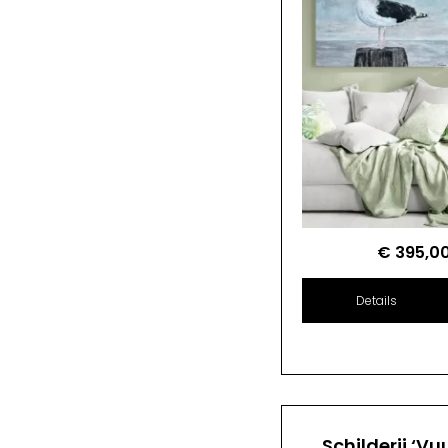
€
395,0
Details
Schilderij ‘Vu