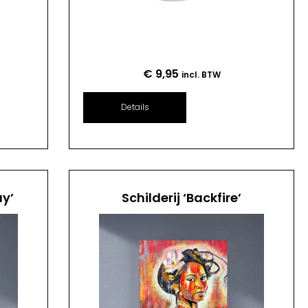
€
9,95
incl. BTW
Details
ay’
Schilderij ‘Backfire’