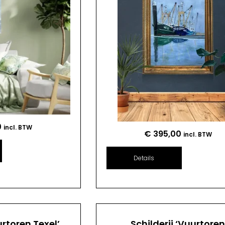
0
incl. BTW
€
395,00
incl. BTW
Details
urtoren Texel’
Schilderij ‘Vuurtore