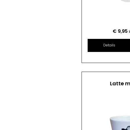
€
9,95
Details
Latte 