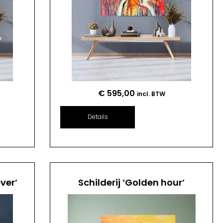
€
595,00
incl. BTW
Details
ver’
Schilderij ‘Golden hour’