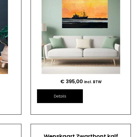
€
395,00
incl. BTW
Details
n
Wenskaart Zwartbont kalf