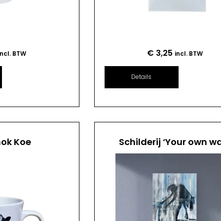
€
3,25
incl. BTW
incl. BTW
Details
mok Koe
Schilderij ‘Your own w