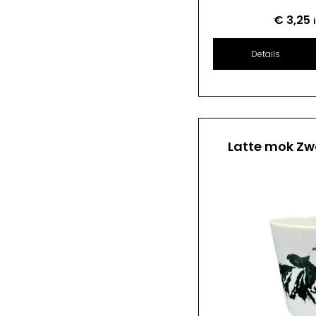
€
3,25
Details
Latte mok Zw