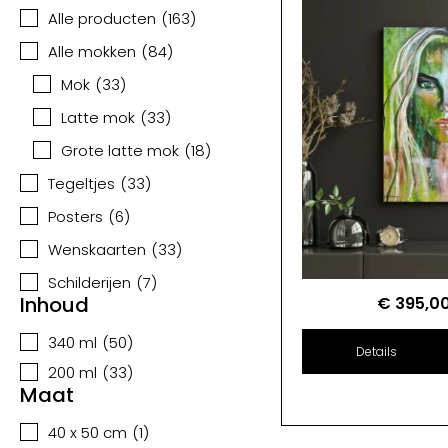
Alle producten
(
163
)
Alle mokken
(
84
)
Mok
(
33
)
Latte mok
(
33
)
Grote latte mok
(
18
)
Tegeltjes
(
33
)
Posters
(
6
)
Wenskaarten
(
33
)
Schilderijen
(
7
)
Inhoud
€
395,0
340 ml
(
50
)
Details
200 ml
(
33
)
Maat
40 x 50 cm
(
1
)