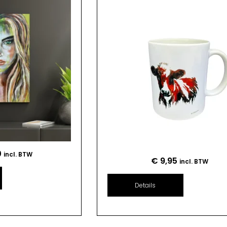
0
incl. BTW
€
9,95
incl. BTW
Details