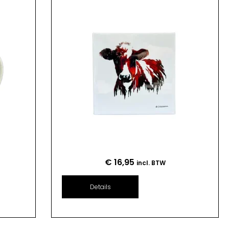
€
16,95
incl. BTW
Details