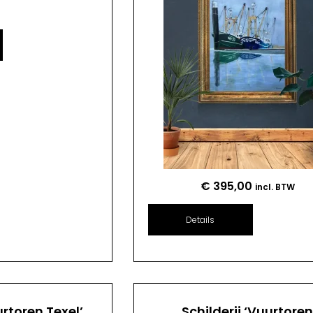
€
395,00
incl. BTW
Details
urtoren Texel’
Schilderij ‘Vuurtore