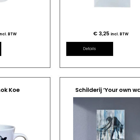
€
3,25
incl. BTW
incl. BTW
Details
mok Koe
Schilderij ‘Your own w