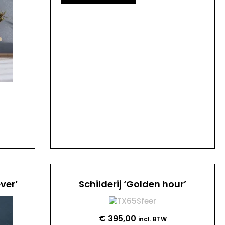
ver’
Schilderij ‘Golden hour’
€
395,00
incl. BTW