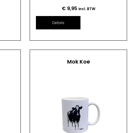
€
9,95
incl. BTW
Details
Mok Koe