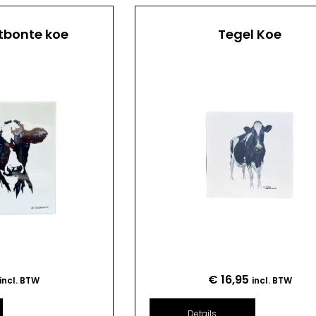
tbonte koe
Tegel Koe
€
16,95
incl. BTW
incl. BTW
Details