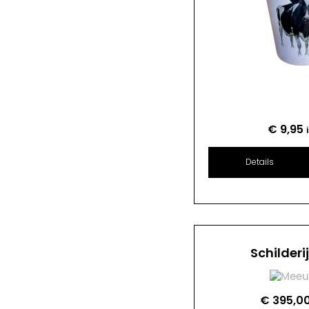
€
9,95
Details
Schilderi
€
395,0