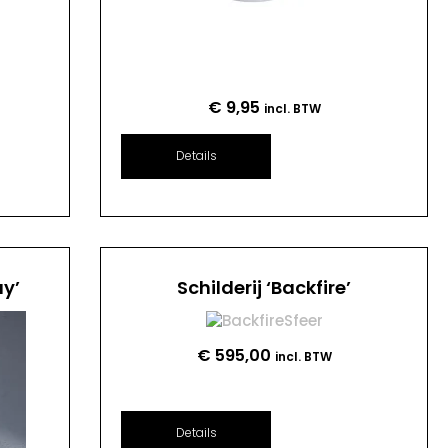
€
9,95
incl. BTW
Details
ay’
Schilderij ‘Backfire’
€
595,00
incl. BTW
Details