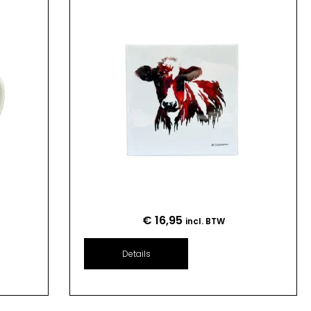
€
16,95
incl. BTW
Details