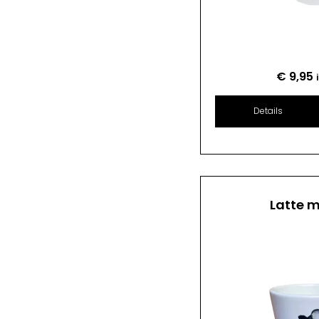
€
9,95
Details
Latte 