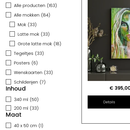
Alle producten
(
163
)
Alle mokken
(
84
)
Mok
(
33
)
Latte mok
(
33
)
Grote latte mok
(
18
)
Tegeltjes
(
33
)
Posters
(
6
)
Wenskaarten
(
33
)
Schilderijen
(
7
)
Inhoud
€
395,0
340 ml
(
50
)
Details
200 ml
(
33
)
Maat
40 x 50 cm
(
1
)