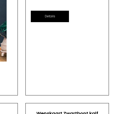
Details
n
Wenskaart Zwartbont kalf