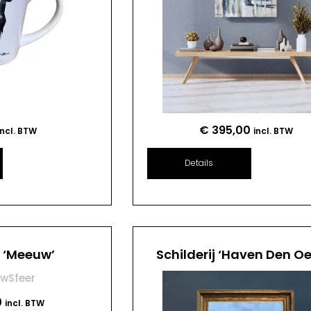
€
395,00
incl. BTW
incl. BTW
Details
j ‘Meeuw’
Schilderij ‘Haven Den Oe
0
incl. BTW