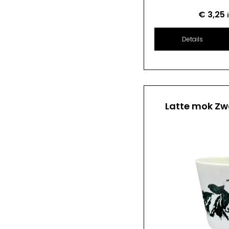
€
3,25
Details
Latte mok Zw