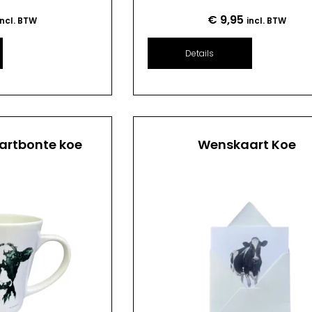
€
9,95
incl. BTW
incl. BTW
Details
artbonte koe
Wenskaart Koe