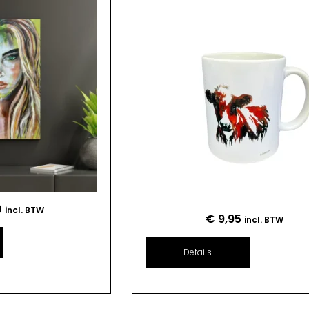
0
incl. BTW
€
9,95
incl. BTW
Details