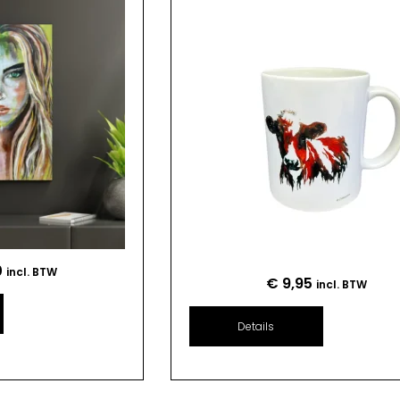
0
incl. BTW
€
9,95
incl. BTW
Details