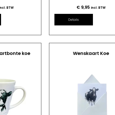
€
9,95
incl. BTW
incl. BTW
Details
artbonte koe
Wenskaart Koe