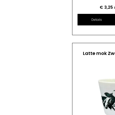
€
3,25
Details
Latte mok Zw