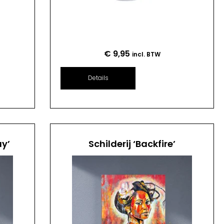
€
9,95
incl. BTW
Details
ay’
Schilderij ‘Backfire’