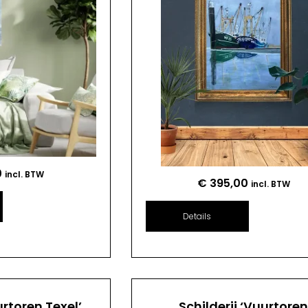
0
incl. BTW
€
395,00
incl. BTW
Details
urtoren Texel’
Schilderij ‘Vuurtore