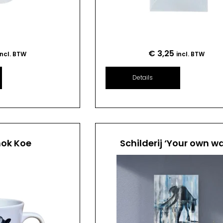
€
3,25
incl. BTW
incl. BTW
Details
mok Koe
Schilderij ‘Your own w