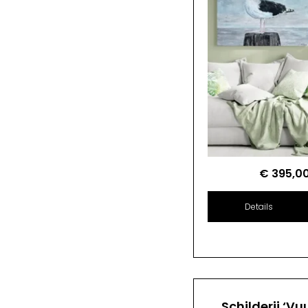
€
395,0
Details
Schilderij ‘Vu