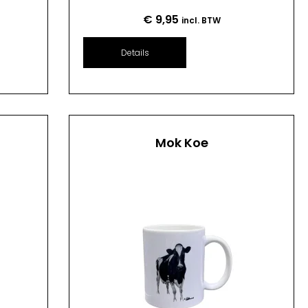
€
9,95
incl. BTW
Details
Mok Koe