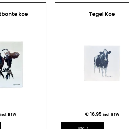
tbonte koe
Tegel Koe
€
16,95
incl. BTW
incl. BTW
Details