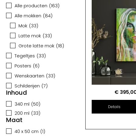
Alle producten
(
163
)
Alle mokken
(
84
)
Mok
(
33
)
Latte mok
(
33
)
Grote latte mok
(
18
)
Tegeltjes
(
33
)
Posters
(
6
)
Wenskaarten
(
33
)
Schilderijen
(
7
)
Inhoud
€
395,0
340 ml
(
50
)
Details
200 ml
(
33
)
Maat
40 x 50 cm
(
1
)