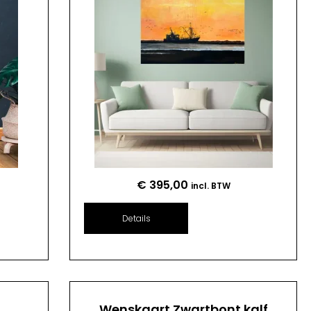
€
395,00
incl. BTW
Details
n
Wenskaart Zwartbont kalf