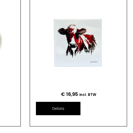
€
16,95
incl. BTW
Details