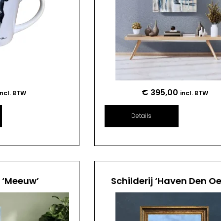
€
395,00
incl. BTW
incl. BTW
Details
j ‘Meeuw’
Schilderij ‘Haven Den Oe