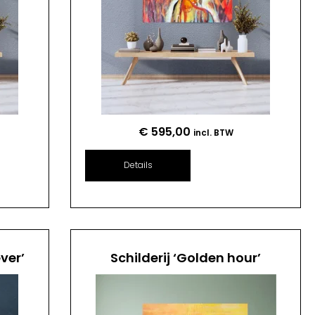
€
595,00
incl. BTW
Details
ver’
Schilderij ‘Golden hour’