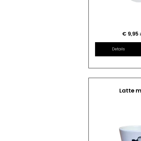
€
9,95
Details
Latte 